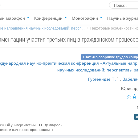
u
ый марафон
Конференции
Монографии
Научные журн
е направления научных исследований: персп...
Некоторые особенности но
ментации участия третьих лиц в гражданском процесс
Статья в сборнике трудов кон
ждународная научно-практическая конференция «Актуальные нап
научных исследований: перспективы р
1
Гургенидзе Т.
,
Забеля
Юриспр
e
нный университет им. П.Г. Демидова»
кого и налогового просвещения»