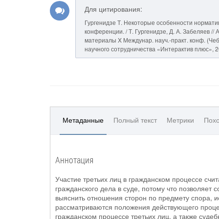
Для цитирования:
Гургенидзе Т. Некоторые особенности норматив
конференции. / Т. Гургенидзе, Д. А. Забеляев 
материалы X Междунар. науч.-практ. конф. (Чебок
научного сотрудничества «Интерактив плюс», 20
Метаданные
Полный текст
Метрики
Похо
Аннотация
Участие третьих лиц в гражданском процессе счи
гражданского дела в суде, потому что позволяет 
выяснить отношения сторон по предмету спора, и
рассматриваются положения действующего процес
гражданском процессе третьих лиц, а также судеб