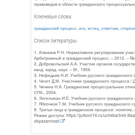
правоведов в области гражданского процессуальн
Ключевые слова
гражданский процесс
,
иск
,
истец
,
ответчик
,
сторон
Список литературы
1. Алмазов Р.Н. Нормативное регулирование участ
Арбитражный и гражданский процесс. – 2012. – №
2. Добровольский А.А. Участие органов государств
канд. юрид. наук. – М., 1954.
3. Нефедьев Н.И. Учебник русского гражданского с
4. Чечот Д.М. Участники гражданского процесса / 
5. Чечина Н.А. Гражданские процессуальные отнош
СПб., 2004.
6. Энгельман И.Е. Учебник русского гражданского 
7. Яблочков Т.М. Учебник русского гражданского с
8. Третьи лица в гражданском процессе: понятие,
Режим доступа: https://jurkom74.ru/ucheba/treti-lits
obyazannosti