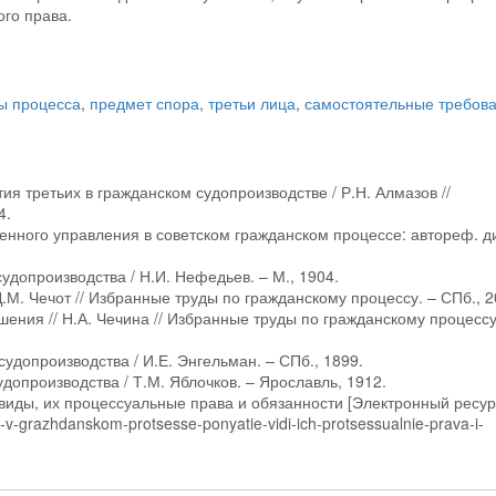
ого права.
ы процесса
,
предмет спора
,
третьи лица
,
самостоятельные требов
ия третьих в гражданском судопроизводстве / Р.Н. Алмазов //
4.
енного управления в советском гражданском процессе: автореф. дис
удопроизводства / Н.И. Нефедьев. – М., 1904.
Д.М. Чечот // Избранные труды по гражданскому процессу. – СПб., 2
ения // Н.А. Чечина // Избранные труды по гражданскому процессу
судопроизводства / И.Е. Энгельман. – СПб., 1899.
удопроизводства / Т.М. Яблочков. – Ярославль, 1912.
 виды, их процессуальные права и обязанности [Электронный ресурс
a-v-grazhdanskom-protsesse-ponyatie-vidi-ich-protsessualnie-prava-i-