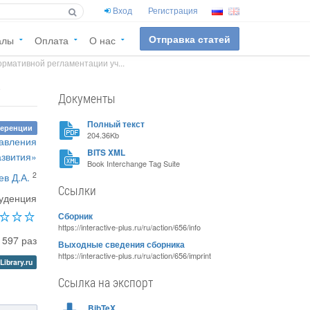
Вход
Регистрация
Отправка статей
алы
Оплата
О нас
рмативной регламентации уч...
е
Документы
Полный текст
ференции
204.36Kb
равления
BITS XML
азвития»
Book Interchange Tag Suite
2
ев Д.А.
Ссылки
уденция
Сборник
https://interactive-plus.ru/ru/action/656/info
1597 раз
Выходные сведения сборника
https://interactive-plus.ru/ru/action/656/imprint
Library.ru
Ссылка на экспорт
BibTeX