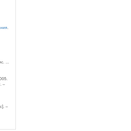
ания
.
. ...
005.
. –
]. –