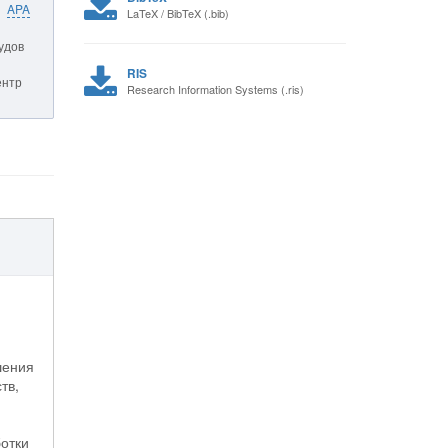
APA
LaTeX / BibTeX (.bib)
удов
RIS
ентр
Research Information Systems (.ris)
шения
тв,
ботки