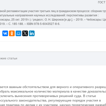
ГОСТ
ной регламентации участия третьих лиц в гражданском процессе: сборник тр
// Актуальные направления научных исследований: перспективы развития :
сары, 25 окт. 2019 г.) / редкол.: О. Н. Широков [и др.]. – 2019. – Чебоксары: Ц
19. – С. 185-188. – ISBN 978-5-6043527-8-6.
жие статьи
тается важным обстоятельством для верного и оперативного разре
собрать максимальное количество материала в качестве доказательс
сключить вынесения противоречивых решений суда. В статье
суального законодательства, регулирующие порядок участия в
ная практика по делам с их участием, научно-теоретические разра