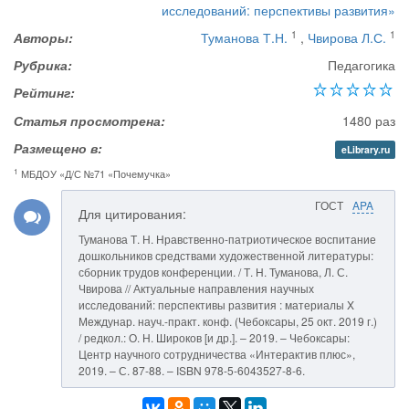
исследований: перспективы развития»
1
1
Авторы:
Туманова Т.Н.
,
Чвирова Л.С.
Рубрика:
Педагогика
Рейтинг:
Статья просмотрена:
1480 раз
Размещено в:
eLibrary.ru
1
МБДОУ «Д/С №71 «Почемучка»
ГОСТ
APA
Для цитирования:
Туманова Т. Н. Нравственно-патриотическое воспитание
дошкольников средствами художественной литературы:
сборник трудов конференции. / Т. Н. Туманова, Л. С.
Чвирова // Актуальные направления научных
исследований: перспективы развития : материалы X
Междунар. науч.-практ. конф. (Чебоксары, 25 окт. 2019 г.)
/ редкол.: О. Н. Широков [и др.]. – 2019. – Чебоксары:
Центр научного сотрудничества «Интерактив плюс»,
2019. – С. 87-88. – ISBN 978-5-6043527-8-6.