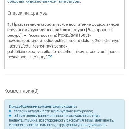
средства художественной литературы
.
Список литературы
1. Нравственно-патриотическое воспитание дошкольников
средствами художественной литературы [Электронный
ресурс]. – Режим доступа: https://gym1583s-
new.mskobr.ru/dou_edu/doshkol_noe_otdelenie2/elektronnye
_servisy/edu_resrc/nravstvenno-
patrioticheskoe_vospitanie_doshkol_nikov_sredstvami_hudoz
hestvennoj_literatury/
Комментарии(0)
При добавлении комментария укажите:
степень актуальности публикуемого материала;
общую оценку (оригинальность и актуальность темы,
полнота, глубина, всесторонность раскрытия темы, логичность,
связность, доказательность, структурная упорядоченность,