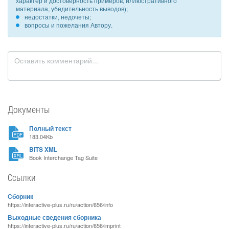
характер и достоверность примеров, иллюстративного
материала, убедительность выводов);
недостатки, недочеты;
вопросы и пожелания Автору.
Документы
Полный текст
183.04Kb
BITS XML
Book Interchange Tag Suite
Ссылки
Сборник
https://interactive-plus.ru/ru/action/656/info
Выходные сведения сборника
https://interactive-plus.ru/ru/action/656/imprint