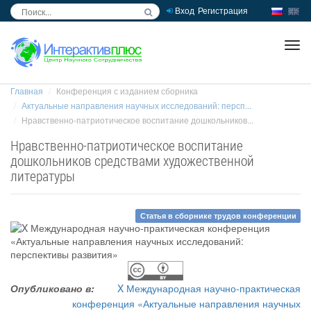
Вход
Регистрация
inc
ра
Главная
Конференция с изданием сборника
Актуальные направления научных исследований: персп...
Нравственно-патриотическое воспитание дошкольников...
Нравственно-патриотическое воспитание
дошкольников средствами художественной
литературы
Статья в сборнике трудов конференции
Опубликовано в:
X Международная научно-практическая
конференция «Актуальные направления научных