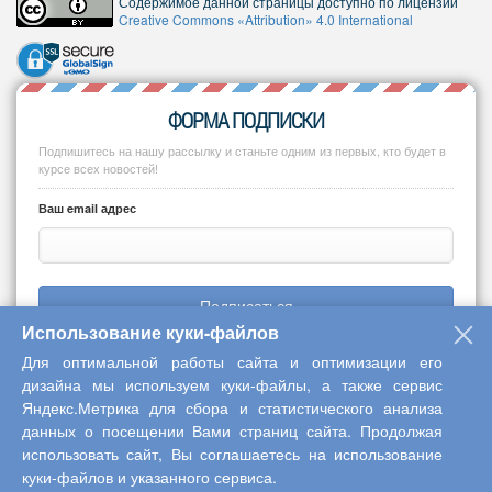
Содержимое данной страницы доступно по лицензии
Creative Commons «Attribution» 4.0 International
ФОРМА ПОДПИСКИ
Подпишитесь на нашу рассылку и станьте одним из первых, кто будет в
курсе всех новостей!
Ваш email адрес
Подписаться
Использование куки-файлов
Для оптимальной работы сайта и оптимизации его
дизайна мы используем куки-файлы, а также сервис
Яндекс.Метрика для сбора и статистического анализа
Copyright © 2013-2026 Центр научного сотрудничества «Интерактив
данных о посещении Вами страниц сайта. Продолжая
плюс»
использовать сайт, Вы соглашаетесь на использование
куки-файлов и указанного сервиса.
Наверх