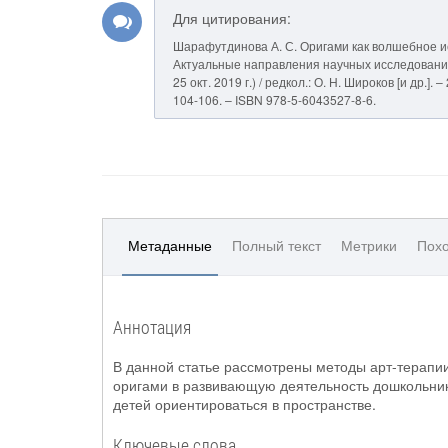
Для цитирования:
Шарафутдинова А. С. Оригами как волшебное ис
Актуальные направления научных исследований:
25 окт. 2019 г.) / редкол.: О. Н. Широков [и др.
104-106. – ISBN 978-5-6043527-8-6.
Метаданные
Полный текст
Метрики
Похо
Аннотация
В данной статье рассмотрены методы арт-терапии
оригами в развивающую деятельность дошкольнико
детей ориентироваться в пространстве.
Ключевые слова