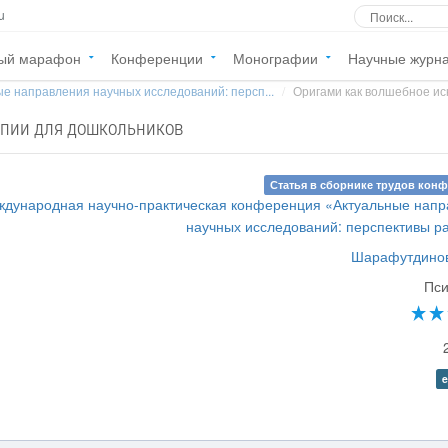
u
ый марафон
Конференции
Монографии
Научные журн
е направления научных исследований: персп...
Оригами как волшебное иск
апии для дошкольников
Статья в сборнике трудов кон
ждународная научно-практическая конференция «Актуальные нап
научных исследований: перспективы р
Шарафутдинов
Пси
e