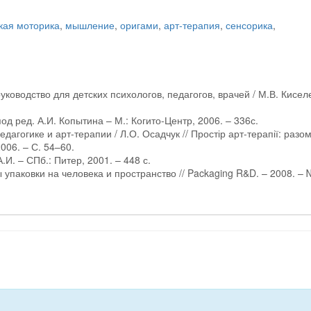
кая моторика
,
мышление
,
оригами
,
арт-терапия
,
сенсорика
,
уководство для детских психологов, педагогов, врачей / М.В. Кисел
од ред. А.И. Копытина – М.: Когито-Центр, 2006. – 336с.
дагогике и арт-терапии / Л.О. Осадчук // Простір арт-терапії: разом
2006. – С. 54–60.
.И. – СПб.: Питер, 2001. – 448 с.
упаковки на человека и пространство // Packaging R&D. – 2008. –