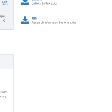
APA
LaTeX / BibTeX (.bib)
ары,
RIS
 – С.
Research Information Systems (.ris)
ение
учит