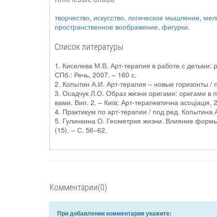
творчество
,
искусство
,
логическое мышление
,
мел
пространственное воображение
,
фигурки
.
Список литературы
1. Киселева М.В. Арт-терапия в работе с детьми: р
СПб.: Речь, 2007. – 160 с.
2. Копытин А.И. Арт-терапия – новые горизонты / п
3. Осадчук Л.О. Образ жизни оригами: оригами в пе
вами. Вип. 2. – Київ: Арт-терапевтична асоціація, 
4. Практикум по арт-терапии / под ред. Копытина А
5. Гулинкина О. Геометрия жизни. Влияние формы 
(15). – С. 56–62.
Комментарии(0)
При добавлении комментария укажите: