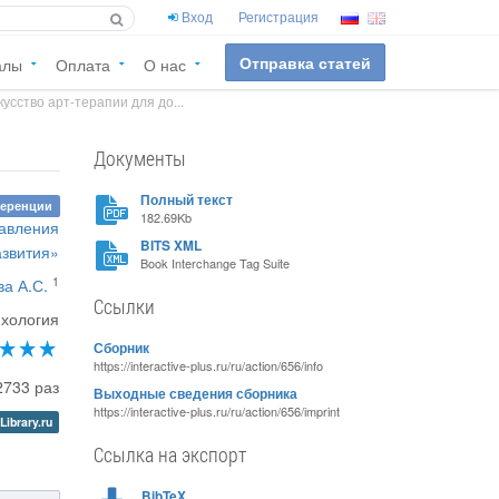
Вход
Регистрация
Отправка статей
алы
Оплата
О нас
усство арт-терапии для до...
Документы
Полный текст
ференции
182.69Kb
равления
BITS XML
азвития»
Book Interchange Tag Suite
1
а А.С.
Ссылки
хология
Сборник
https://interactive-plus.ru/ru/action/656/info
2733 раз
Выходные сведения сборника
https://interactive-plus.ru/ru/action/656/imprint
Library.ru
Ссылка на экспорт
BibTeX