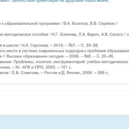
овье»
,
ценностные ориентации на здоровый образ жизни
.
 к образовательной программе / В.А. Болотов, В.В. Сериков //
-методическое пособие / Н.Г. Блинова, Л.А. Варич, А.В. Сапего / 
в школе / Н.А. Горохова. – 2010. – №7. – С. 33–38.
 его место в системе современных подходов к проблеме образован
я // Высшее образование сегодня. – 2006. – №8. – C. 20–26.
овании. Проблемы, понятия, инструментарий: учебно-методическое
лова. – М.: АПК и ПРО, 2003. – 101 с.
ле / Е.В. Советова. – Ростов н/Д: Феникс, 2006. – 286 с.