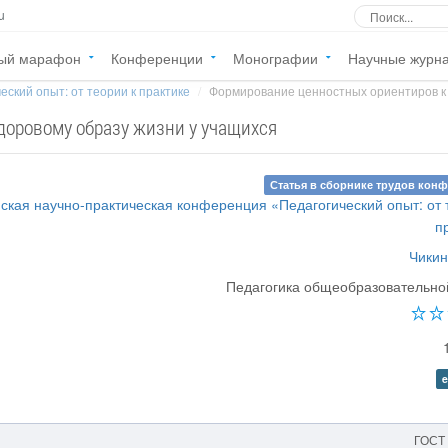
u
ый марафон
Конференции
Монографии
Научные журн
еский опыт: от теории к практике
Формирование ценностных ориентиров к 
доровому образу жизни у учащихся
Статья в сборнике трудов кон
ская научно-практическая конференция «Педагогический опыт: от 
п
Чикин
Педагогика общеобразовательн
e
ГОСТ