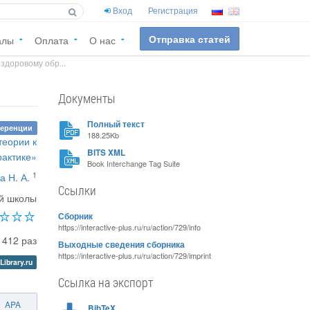
Вход
Регистрация
Отправка статей
алы
Оплата
О нас
здоровому обр...
Документы
Полный текст
ференции
188.25Kb
теории к
BITS XML
рактике»
Book Interchange Tag Suite
1
а Н. А.
Ссылки
ой школы
Сборник
https://interactive-plus.ru/ru/action/729/info
1412 раз
Выходные сведения сборника
https://interactive-plus.ru/ru/action/729/imprint
Library.ru
Ссылка на экспорт
APA
BibTeX