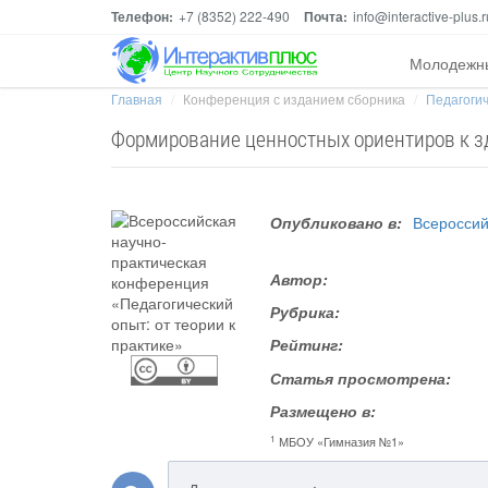
Телефон:
+7 (8352) 222-490
Почта:
info@interactive-plus.r
Молодежн
Главная
Конференция с изданием сборника
Педагогич
Формирование ценностных ориентиров к з
Опубликовано в:
Всероссий
Автор:
Рубрика:
Рейтинг:
Статья просмотрена:
Размещено в:
1
МБОУ «Гимназия №1»