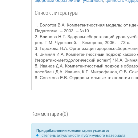
здоровый образ жизни
,
учащиеся
,
ценность «здор
Список литературы
1. Болотов В.А. Компетентностная модель: от идеи
Педагогика. – 2003. – №10.
2. Блинова Н.Г. Здоровьесберегающий урок: учебно
ред. Т.М. Чурековой. – Кемерово, 2006. – 73 с.
3. Горохова Н.А. Организация здоровьесбережения 
4. Зимняя И.А. Компетентностный подход: каково
(теоретико-методологический аспект) / И.А. Зимня
5. Иванов Д.А. Компетентностный подход в образ
пособие / Д.А. Иванов, К.Г. Митрофанов, О.В. Соко
6. Советова Е.В. Оздоровительные технологии в шко
Комментарии(0)
При добавлении комментария укажите:
степень актуальности публикуемого материала;