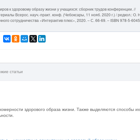
ров к здоровому образу жизни у учащихся: сборник трудов конференции. //
ериалы Всерос. науч.-практ. конф. (Чебоксары, 11 нояб. 2020 г.) / редкол.: О. Н
учного сотрудничества «Интерактив плюс», 2020. – С. 66-69. – ISBN 978-5-604
жие статьи
номерности здорового образа жизни. Также выделяются способы их
ьности.