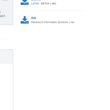
LaTeX / BibTeX (.bib)
.
5407-
RIS
Research Information Systems (.ris)