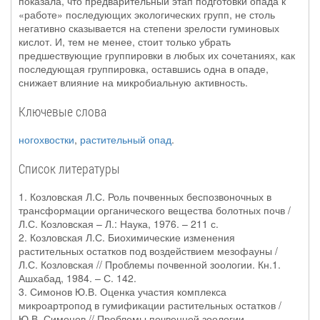
показала, что предварительный этап подготовки опада к
«работе» последующих экологических групп, не столь
негативно сказывается на степени зрелости гуминовых
кислот. И, тем не менее, стоит только убрать
предшествующие группировки в любых их сочетаниях, как
последующая группировка, оставшись одна в опаде,
снижает влияние на микробиальную активность.
Ключевые слова
ногохвостки
,
растительный опад
.
Список литературы
1. Козловская Л.С. Роль почвенных беспозвоночных в
трансформации органического вещества болотных почв /
Л.С. Козловская – Л.: Наука, 1976. – 211 с.
2. Козловская Л.С. Биохимические изменения
растительных остатков под воздействием мезофауны /
Л.С. Козловская // Проблемы почвенной зоологии. Кн.1.
Ашхабад, 1984. – С. 142.
3. Симонов Ю.В. Оценка участия комплекса
микроартропод в гумификации растительных остатков /
Ю.В. Симонов // Проблемы почвенной зоологии. –