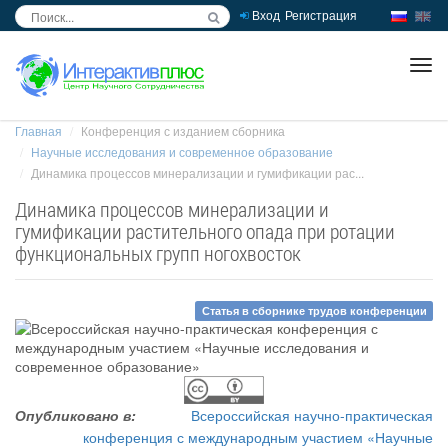
Вход
Регистрация
inc
ра
Главная
Конференция с изданием сборника
Научные исследования и современное образование
Динамика процессов минерализации и гумификации рас...
Динамика процессов минерализации и
гумификации растительного опада при ротации
функциональных групп ногохвосток
Статья в сборнике трудов конференции
Опубликовано в:
Всероссийская научно-практическая
конференция с международным участием «Научные