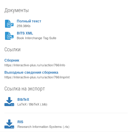
Документы
Полный текст
259.38Kb
BITS XML
Book Interchange Tag Suite
Ссылки
Сборник
https://interactive-plus.ru/ru/action/766/info
Выходные сведения сборника
https://interactive-plus.ru/ru/action/766/imprint
Ссылка на экспорт
BibTeX
LaTeX / BibTeX (.bib)
RIS
Research Information Systems (.ris)