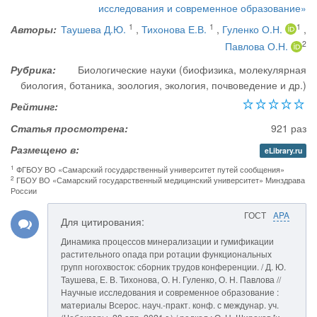
исследования и современное образование»
1
1
1
Авторы:
Таушева Д.Ю.
,
Тихонова Е.В.
,
Гуленко О.Н.
,
2
Павлова О.Н.
Рубрика:
Биологические науки (биофизика, молекулярная
биология, ботаника, зоология, экология, почвоведение и др.)
Рейтинг:
Статья просмотрена:
921 раз
Размещено в:
eLibrary.ru
1
ФГБОУ ВО «Самарский государственный университет путей сообщения»
2
ГБОУ ВО «Самарский государственный медицинский университет» Минздрава
России
ГОСТ
APA
Для цитирования:
Динамика процессов минерализации и гумификации
растительного опада при ротации функциональных
групп ногохвосток: сборник трудов конференции. / Д. Ю.
Таушева, Е. В. Тихонова, О. Н. Гуленко, О. Н. Павлова //
Научные исследования и современное образование :
материалы Всерос. науч.-практ. конф. с междунар. уч.