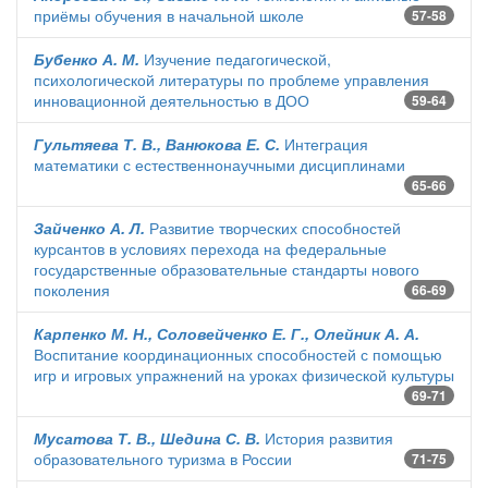
приёмы обучения в начальной школе
57-58
Бубенко А. М.
Изучение педагогической,
психологической литературы по проблеме управления
инновационной деятельностью в ДОО
59-64
Гультяева Т. В., Ванюкова Е. С.
Интеграция
математики с естественнонаучными дисциплинами
65-66
Зайченко А. Л.
Развитие творческих способностей
курсантов в условиях перехода на федеральные
государственные образовательные стандарты нового
поколения
66-69
Карпенко М. Н., Соловейченко Е. Г., Олейник А. А.
Воспитание координационных способностей с помощью
игр и игровых упражнений на уроках физической культуры
69-71
Мусатова Т. В., Шедина С. В.
История развития
образовательного туризма в России
71-75