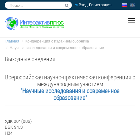
Вход
Регистрация
inc
ра
Главная
Конференция с изданием сборника
Научные исследования и современное образование
Выходные сведения
Всероссийская научно-практическая конференция с
международным участием
"Научные исследования и современное
образование"
УДК 001(082)
ББК 94.3
Н34