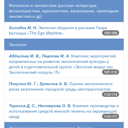
Филология и лингвистика (русская литература,
фольклористика, журналистика, языкознание, прикладная
лингвистика и др)
Хилобок М. Н.
Экология общения в рассказе Генри
Каттнера «The Ego Machine»
103-106
Экология
Абдалова М. В., Павлова М. А.
Комплекс мероприятий,
направленных на развитие экологической культуры у
детей в подготовительной группе «Экология вокруг нас.
Экологический патруль 15»
107-112
Пикулин Ю. Г., Ермилов А. В.
Оценка экологического
риска загрязнения городской среды автотранспортом
112-114
Терехов Д. С., Нестерова О. В.
Влияние производства и
использования средств женской гигиены на окружающую
среду
114-117
Экономика (экономическая теория, финансы,