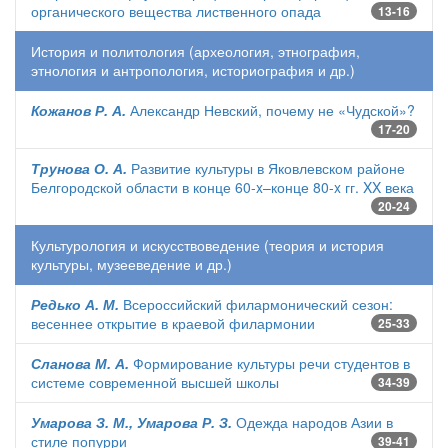
органического вещества лиственного опада
13-16
История и политология (археология, этнография,
этнология и антропология, историография и др.)
Кожанов Р. А.
Александр Невский, почему не «Чудской»?
17-20
Трунова О. А.
Развитие культуры в Яковлевском районе
Белгородской области в конце 60-x–конце 80-x гг. XX века
20-24
Культурология и искусствоведение (теория и история
культуры, музееведение и др.)
Редько А. М.
Всероссийский филармонический сезон:
весеннее открытие в краевой филармонии
25-33
Сланова М. А.
Формирование культуры речи студентов в
системе современной высшей школы
34-39
Умарова З. М., Умарова Р. З.
Одежда народов Азии в
стиле попурри
39-41