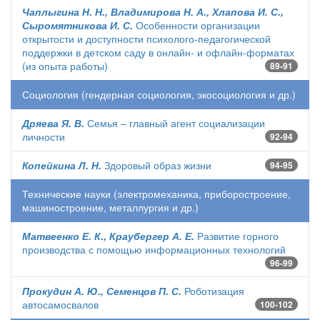
Чаплыгина Н. Н., Владимирова Н. А., Хлапова И. С.,
Сыромятникова И. С.
Особенности организации
открытости и доступности психолого-педагогической
поддержки в детском саду в онлайн- и офлайн-форматах
(из опыта работы)
89-91
Социология (гендерная социология, экосоциология и др.)
Дряева Я. В.
Семья – главный агент социализации
личности
92-94
Копейкина Л. Н.
Здоровый образ жизни
94-95
Технические науки (электромеханика, приборостроение,
машиностроение, металлургия и др.)
Матвеенко Е. К., Краубергер А. Е.
Развитие горного
производства с помощью информационных технологий
96-99
Прокудин А. Ю., Семенцов П. С.
Роботизация
автосамосвалов
100-102