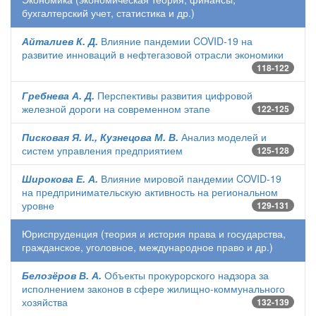
бухгалтерский учет, статистика и др.)
Айталиев К. Д.
Влияние пандемии COVID-19 на
развитие инноваций в нефтегазовой отрасли экономики
118-122
Гребнева А. Д.
Перспективы развития цифровой
железной дороги на современном этапе
122-125
Писковая Я. И., Кузнецова М. В.
Анализ моделей и
систем управления предприятием
125-128
Широкова Е. А.
Влияние мировой пандемии COVID-19
на предпринимательскую активность на региональном
уровне
129-131
Юриспруденция (теория и история права и государства,
гражданское, уголовное, международное право и др.)
Белозёров В. А.
Объекты прокурорского надзора за
исполнением законов в сфере жилищно-коммунального
хозяйства
132-139