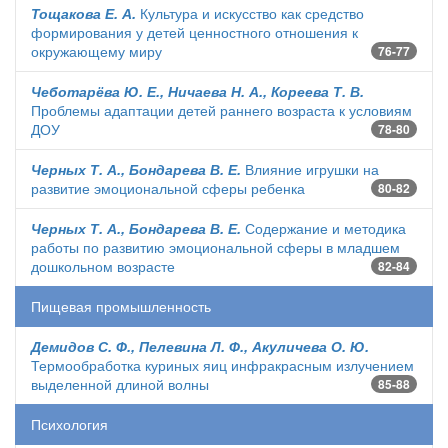
Тощакова Е. А.
Культура и искусство как средство
формирования у детей ценностного отношения к
окружающему миру
76-77
Чеботарёва Ю. Е., Ничаева Н. А., Кореева Т. В.
Проблемы адаптации детей раннего возраста к условиям
ДОУ
78-80
Черных Т. А., Бондарева В. Е.
Влияние игрушки на
развитие эмоциональной сферы ребенка
80-82
Черных Т. А., Бондарева В. Е.
Содержание и методика
работы по развитию эмоциональной сферы в младшем
дошкольном возрасте
82-84
Пищевая промышленность
Демидов С. Ф., Пелевина Л. Ф., Акуличева О. Ю.
Термообработка куриных яиц инфракрасным излучением
выделенной длиной волны
85-88
Психология