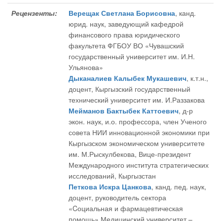
Рецензенты:
Верещак Светлана Борисовна
, канд.
юрид. наук, заведующий кафедрой
финансового права юридического
факультета ФГБОУ ВО «Чувашский
государственный университет им. И.Н.
Ульянова»
Дыканалиев Калыбек Мукашевич
, к.т.н.,
доцент, Кыргызский государственный
технический университет им. И.Раззакова
Мейманов Бактыбек Каттоевич
, д-р
экон. наук, и.о. профессора, член Ученого
совета НИИ инновационной экономики при
Кыргызском экономическом университете
им. М.Рыскулбекова, Вице-президент
Международного института стратегических
исследований, Кыргызстан
Петкова Искра Цанкова
, канд. пед. наук,
доцент, руководитель сектора
«Cоциальная и фармацевтическая
помощь» Медицинский университет –