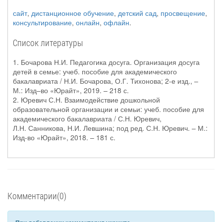
сайт
,
дистанционное обучение
,
детский сад
,
просвещение
,
консультирование
,
онлайн
,
офлайн
.
Список литературы
1. Бочарова Н.И. Педагогика досуга. Организация досуга
детей в семье: учеб. пособие для академического
бакалавриата / Н.И. Бочарова, О.Г. Тихонова; 2-е изд., –
М.: Изд–во «Юрайт», 2019. – 218 с.
2. Юревич С.Н. Взаимодействие дошкольной
образовательной организации и семьи: учеб. пособие для
академического бакалавриата / С.Н. Юревич,
Л.Н. Санникова, Н.И. Левшина; под ред. С.Н. Юревич. – М.:
Изд-во «Юрайт», 2018. – 181 с.
Комментарии(0)