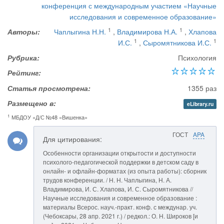
конференция с международным участием «Научные
исследования и современное образование»
1
1
Авторы:
Чаплыгина Н.Н.
,
Владимирова Н.А.
,
Хлапова
1
1
И.С.
,
Сыромятникова И.С.
Рубрика:
Психология
Рейтинг:
Статья просмотрена:
1355 раз
Размещено в:
eLibrary.ru
1
МБДОУ «Д/С №48 «Вишенка»
ГОСТ
APA
Для цитирования:
Особенности организации открытости и доступности
психолого-педагогической поддержки в детском саду в
онлайн- и офлайн-форматах (из опыта работы): сборник
трудов конференции. / Н. Н. Чаплыгина, Н. А.
Владимирова, И. С. Хлапова, И. С. Сыромятникова //
Научные исследования и современное образование :
материалы Всерос. науч.-практ. конф. с междунар. уч.
(Чебоксары, 28 апр. 2021 г.) / редкол.: О. Н. Широков [и