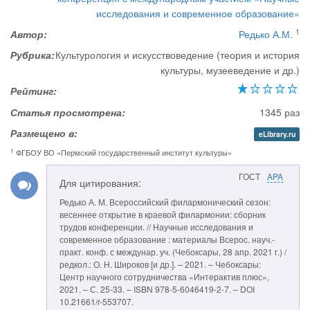
исследования и современное образование»
1
Автор:
Редько А.М.
Рубрика:
Культурология и искусствоведение (теория и история
культуры, музееведение и др.)
Рейтинг:
Статья просмотрена:
1345 раз
Размещено в:
eLibrary.ru
1
ФГБОУ ВО «Пермский государственный институт культуры»
ГОСТ
APA
Для цитирования:
Редько А. М. Всероссийский филармонический сезон:
весеннее открытие в краевой филармонии: сборник
трудов конференции. // Научные исследования и
современное образование : материалы Всерос. науч.-
практ. конф. с междунар. уч. (Чебоксары, 28 апр. 2021 г.) /
редкол.: О. Н. Широков [и др.]. – 2021. – Чебоксары:
Центр научного сотрудничества «Интерактив плюс»,
2021. – С. 25-33. – ISBN 978-5-6046419-2-7. – DOI
10.21661/r-553707.