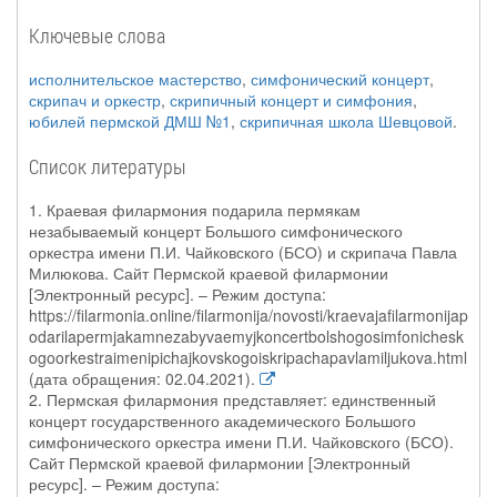
Ключевые слова
исполнительское мастерство
,
симфонический концерт
,
скрипач и оркестр
,
скрипичный концерт и симфония
,
юбилей пермской ДМШ №1
,
скрипичная школа Шевцовой
.
Список литературы
1. Краевая филармония подарила пермякам
незабываемый концерт Большого симфонического
оркестра имени П.И. Чайковского (БСО) и скрипача Павла
Милюкова. Сайт Пермской краевой филармонии
[Электронный ресурс]. – Режим доступа:
https://filarmonia.online/filarmonija/novosti/kraevajafilarmonijap
odarilapermjakamnezabyvaemyjkoncertbolshogosimfonichesk
ogoorkestraimenipichajkovskogoiskripachapavlamiljukova.html
(дата обращения: 02.04.2021).
2. Пермская филармония представляет: единственный
концерт государственного академического Большого
симфонического оркестра имени П.И. Чайковского (БСО).
Сайт Пермской краевой филармонии [Электронный
ресурс]. – Режим доступа: