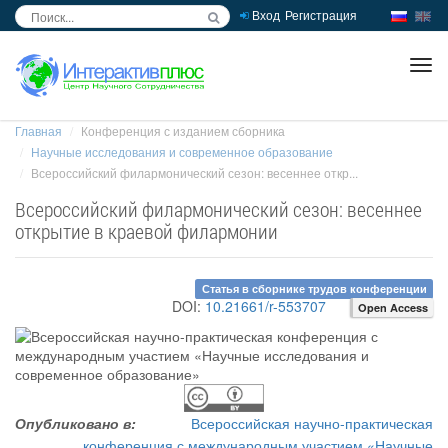
Вход
Регистрация
inc
ра
Главная
Конференция с изданием сборника
Научные исследования и современное образование
Всероссийский филармонический сезон: весеннее откр...
Всероссийский филармонический сезон: весеннее
открытие в краевой филармонии
Статья в сборнике трудов конференции
DOI:
10.21661/r-553707
Open Access
Опубликовано в:
Всероссийская научно-практическая
конференция с международным участием «Научные