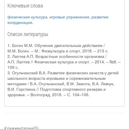
Ключевые слова
физическая культура
,
игровые упражнения
,
развитие
координации
.
Список литературы
1. Боген М.М. Обучение двигательным действиям /
М.М. Боген. – М.: Физкультура и спорт, 2018. – 213 с.
2. Лаптев А.П. Возрастные особенности организма /
А.П. Лаптев // Физическая культура и спорт. – 2014. – №8. –
109 с.
3. Огульчанский В.А. Развитие физических качеств у детей
школьного возраста игровыми и соревновательным
методами / В.А. Огульчанский, В.М. Замота, В.А. Левчук,
В.И. Горсткина // Подготовка спортивного резерва и
здоровье. – Волгоград, 2018. – С. 104–106.
Комментарии(0)