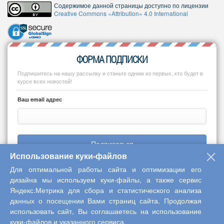
Содержимое данной страницы доступно по лицензии
Creative Commons «Attribution» 4.0 International
ФОРМА ПОДПИСКИ
Подпишитесь на нашу рассылку и станьте одним из первых, кто будет в
курсе всех новостей!
Ваш email адрес
Подписаться
Использование куки-файлов
Для оптимальной работы сайта и оптимизации его
дизайна мы используем куки-файлы, а также сервис
Яндекс.Метрика для сбора и статистического анализа
Copyright © 2013-2026 Центр научного сотрудничества «Интерактив
данных о посещении Вами страниц сайта. Продолжая
плюс»
использовать сайт, Вы соглашаетесь на использование
куки-файлов и указанного сервиса.