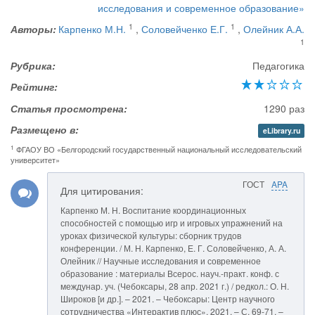
исследования и современное образование»
1
1
Авторы:
Карпенко М.Н.
,
Соловейченко Е.Г.
,
Олейник А.А.
1
Рубрика:
Педагогика
Рейтинг:
Статья просмотрена:
1290 раз
Размещено в:
eLibrary.ru
1
ФГАОУ ВО «Белгородский государственный национальный исследовательский
университет»
ГОСТ
APA
Для цитирования:
Карпенко М. Н. Воспитание координационных
способностей с помощью игр и игровых упражнений на
уроках физической культуры: сборник трудов
конференции. / М. Н. Карпенко, Е. Г. Соловейченко, А. А.
Олейник // Научные исследования и современное
образование : материалы Всерос. науч.-практ. конф. с
междунар. уч. (Чебоксары, 28 апр. 2021 г.) / редкол.: О. Н.
Широков [и др.]. – 2021. – Чебоксары: Центр научного
сотрудничества «Интерактив плюс», 2021. – С. 69-71. –