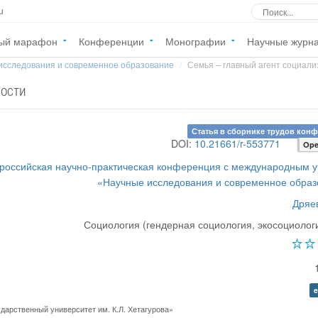
u
ый марафон
Конференции
Монографии
Научные журн
исследования и современное образование
Семья – главный агент социали
ности
Статья в сборнике трудов кон
DOI:
10.21661/r-553771
Ope
российская научно-практическая конференция с международным 
«Научные исследования и современное обра
Дряе
Социология (гендерная социология, экосоциологи
e
арственный университет им. К.Л. Хетагурова»