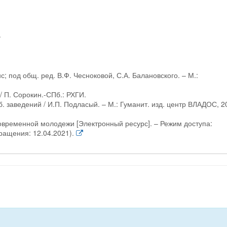
.
с; под общ. ред. В.Ф. Чесноковой, С.А. Балановского. – М.:
/ П. Сорокин.-СПб.: РХГИ.
б. заведений / И.П. Подласый. – М.: Гуманит. изд. центр ВЛАДОС, 2
овременной молодежи [Электронный ресурс]. – Режим доступа:
обращения: 12.04.2021).