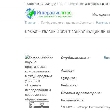
Телефон:
+7 (8352) 222-490
Почта:
info@interactive-plus.r
Молодежн
Главная
Конференция с изданием сборника
Научные 
Семья – главный агент социализации лич
Опубликовано в:
Все
Автор:
Рубрика:
Рейтинг:
Статья просмотрена:
Размещено в:
1
ФГБОУ ВО «Северо-Осетинский госуд