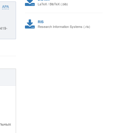
LaTeX / BibTeX (.bib)
APA
RIS
Research Information Systems (.ris)
6419-
альных