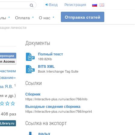
Вход
Регистрация
Отправка статей
алы
Оплата
О нас
зации личности
Документы
Полный текст
ференции
189.82Kb
n Access
BITS XML
участием
Book Interchange Tag Suite
зование»
Ссылки
1
ва Я.В.
Сборник
я и др.)
https://interactive-plus.ru/ru/action/766/info
Выходные сведения сборника
https://interactive-plus.ru/ru/action/766/imprint
1408 раз
Ссылка на экспорт
Library.ru
BibTeX