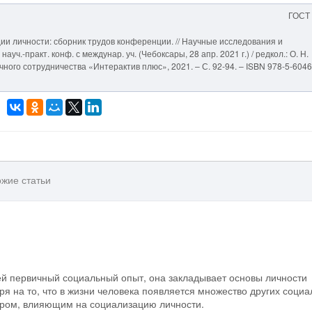
ГОСТ
ции личности: сборник трудов конференции. // Научные исследования и
ч.-практ. конф. с междунар. уч. (Чебоксары, 28 апр. 2021 г.) / редкол.: О. Н.
учного сотрудничества «Интерактив плюс», 2021. – С. 92-94. – ISBN 978-5-604
жие статьи
 первичный социальный опыт, она закладывает основы личности
ря на то, что в жизни человека появляется множество других соци
ором, влияющим на социализацию личности.