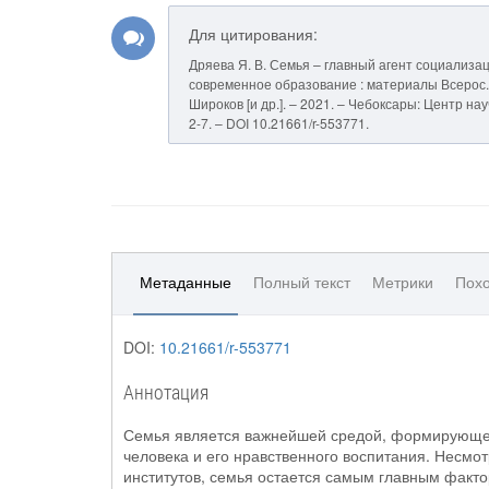
Для цитирования:
Дряева Я. В. Семья – главный агент социализа
современное образование : материалы Всерос. нау
Широков [и др.]. – 2021. – Чебоксары: Центр на
2-7. – DOI 10.21661/r-553771.
Метаданные
Полный текст
Метрики
Похо
DOI:
10.21661/r-553771
Аннотация
Семья является важнейшей средой, формирующей
человека и его нравственного воспитания. Несмот
институтов, семья остается самым главным факт