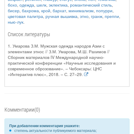
бохо
,
одежда
,
шелк
,
эклектика
,
романтический стиль
,
бисер
,
бахрома
,
крой
,
бархат
,
минимализм
,
попурри
,
цветовая палитра
,
ручная вышивка
,
этно
,
гранж
,
преппи
,
нью-лук
.
Список литературы
1. Умарова З.М. Мужская одежда народов Азии с
элементами этнос // З.М. Умарова, М.Ш. Рахимов //
Сборник материалов IV Международной научно-
практической конференции «Научные исследования и
современное оброзование». – Чебоксары: ЦНС
«Интерактив плюс», 2018. – С. 27–29.
Комментарии(0)
При добавлении комментария укажите:
степень актуальности публикуемого материала;