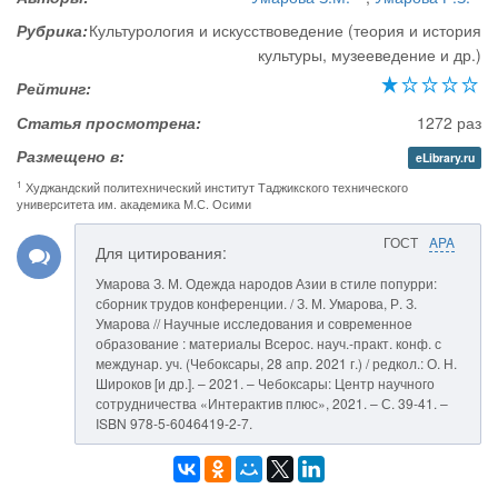
Рубрика:
Культурология и искусствоведение (теория и история
культуры, музееведение и др.)
Рейтинг:
Статья просмотрена:
1272 раз
Размещено в:
eLibrary.ru
1
Худжандский политехнический институт Таджикского технического
университета им. академика М.С. Осими
ГОСТ
APA
Для цитирования:
Умарова З. М. Одежда народов Азии в стиле попурри:
сборник трудов конференции. / З. М. Умарова, Р. З.
Умарова // Научные исследования и современное
образование : материалы Всерос. науч.-практ. конф. с
междунар. уч. (Чебоксары, 28 апр. 2021 г.) / редкол.: О. Н.
Широков [и др.]. – 2021. – Чебоксары: Центр научного
сотрудничества «Интерактив плюс», 2021. – С. 39-41. –
ISBN 978-5-6046419-2-7.