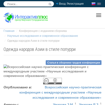
Вход
Регистрация
inc
ра
Главная
Конференция с изданием сборника
Научные исследования и современное образование
Одежда народов Азии в стиле попурри
Одежда народов Азии в стиле попурри
Статья в сборнике трудов конференции
Опубликовано в:
Всероссийская научно-практическая
конференция с международным участием «Научные
исследования и современное образование»
1
1
Авторы:
Умарова З.М.
,
Умарова Р.З.