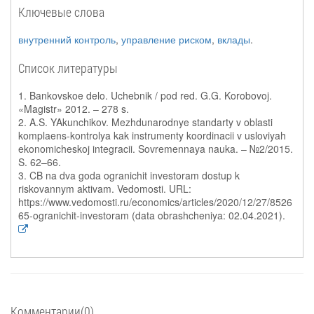
Ключевые слова
внутренний контроль
,
управление риском
,
вклады
.
Список литературы
1. Bankovskoe delo. Uchebnik / pod red. G.G. Korobovoj.
«Magistr» 2012. – 278 s.
2. A.S. YAkunchikov. Mezhdunarodnye standarty v oblasti
komplaens-kontrolya kak instrumenty koordinacii v usloviyah
ekonomicheskoj integracii. Sovremennaya nauka. – №2/2015.
S. 62–66.
3. CB na dva goda ogranichit investoram dostup k
riskovannym aktivam. Vedomosti. URL:
https://www.vedomosti.ru/economics/articles/2020/12/27/8526
65-ogranichit-investoram (data obrashcheniya: 02.04.2021).
Комментарии(0)