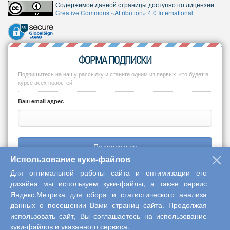
Содержимое данной страницы доступно по лицензии
Creative Commons «Attribution» 4.0 International
ФОРМА ПОДПИСКИ
Подпишитесь на нашу рассылку и станьте одним из первых, кто будет в
курсе всех новостей!
Ваш email адрес
Подписаться
Использование куки-файлов
Для оптимальной работы сайта и оптимизации его
дизайна мы используем куки-файлы, а также сервис
Яндекс.Метрика для сбора и статистического анализа
Copyright © 2013-2026 Центр научного сотрудничества «Интерактив
данных о посещении Вами страниц сайта. Продолжая
плюс»
использовать сайт, Вы соглашаетесь на использование
куки-файлов и указанного сервиса.