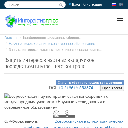
Вход
Регистрация
inc
ра
Главная
Конференция с изданием сборника
Научные исследования и современное образование
Защита интересов частных вкладчиков посредством вн...
Защита интересов частных вкладчиков
посредством внутреннего контроля
Статья в сборнике трудов конференции
DOI:
10.21661/r-553874
Open Access
Опубликовано в:
Всероссийская научно-практическая
конференция с международным участием «Научные