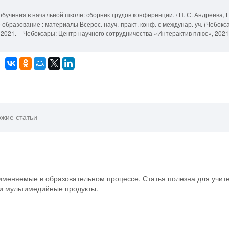
бучения в начальной школе: сборник трудов конференции. / Н. С. Андреева, Н
образование : материалы Всерос. науч.-практ. конф. с междунар. уч. (Чебокс
.]. – 2021. – Чебоксары: Центр научного сотрудничества «Интерактив плюс», 2021.
жие статьи
именяемые в образовательном процессе. Статья полезна для учит
и мультимедийные продукты.