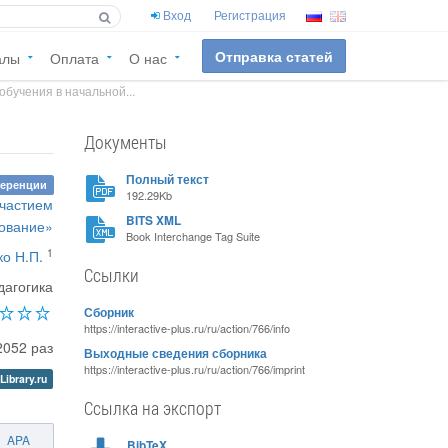
Вход
Регистрация
Отправка статей
алы
Оплата
О нас
обучения в начальной...
Документы
Полный текст
ференции
192.29Kb
участием
BITS XML
зование»
Book Interchange Tag Suite
1
ко Н.П.
Ссылки
дагогика
Сборник
https://interactive-plus.ru/ru/action/766/info
2052 раз
Выходные сведения сборника
https://interactive-plus.ru/ru/action/766/imprint
Library.ru
Ссылка на экспорт
APA
BibTeX