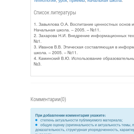
технологии
,
урок
,
приёмы
,
начальная школа
.
Список литературы
1. Завьялова О.А. Воспитание ценностных основ 
Начальная школа. – 2005. – №11.
2. Захарова Н.И. Внедрение информационных техно
№1.
3. Иванов В.В. Этическая составляющая в информа
школа. – 2005. – №11.
4. Каминский В.Ю. Использование образовательных
№3.
Комментарии(0)
При добавлении комментария укажите:
степень актуальности публикуемого материала;
общую оценку (оригинальность и актуальность темы, п
доказательность, структурная упорядоченность, характ