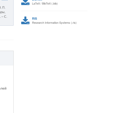
LaTeX / BibTeX (.bib)
. П.
ары,
 – С.
RIS
Research Information Systems (.ris)
елей