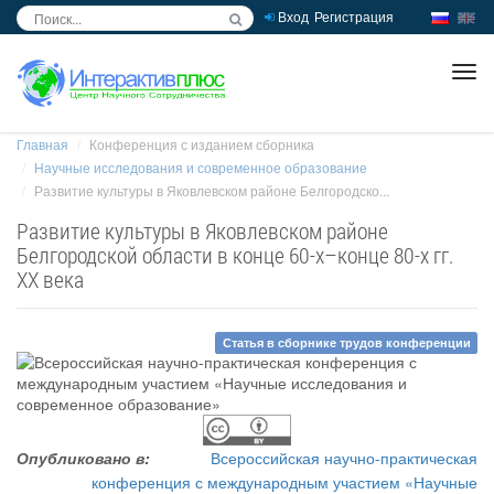
Вход
Регистрация
inc
ра
Главная
Конференция с изданием сборника
Научные исследования и современное образование
Развитие культуры в Яковлевском районе Белгородско...
Развитие культуры в Яковлевском районе
Белгородской области в конце 60-x–конце 80-x гг.
XX века
Статья в сборнике трудов конференции
Опубликовано в:
Всероссийская научно-практическая
конференция с международным участием «Научные