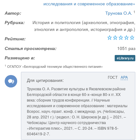
исследования и современное образование»
1
Автор:
Трунова О.А.
Рубрика:
История и политология (археология, этнография,
этнология и антропология, историография и др.)
Рейтинг:
Статья просмотрена:
1051 раз
Размещено в:
eLibrary.ru
1
ОГАПОУ «Белгородский техникум общественного питания»
ГОСТ
APA
Для цитирования:
Трунова О. А. Развитие культуры в Яковлевском районе
Белгородской области в конце 60-x–конце 80-x гг. XX
века: сборник трудов конференции. // Научные
исследования и современное образование : материалы
Всерос. науч.-практ. конф. с междунар. уч. (Чебоксары,
28 апр. 2021 г.) / редкол.: О. Н. Широков [и др.]. – 2021. –
Чебоксары: Центр научного сотрудничества
«Интерактив плюс», 2021. – С. 20-24. – ISBN 978-5-
6046419-2-7.