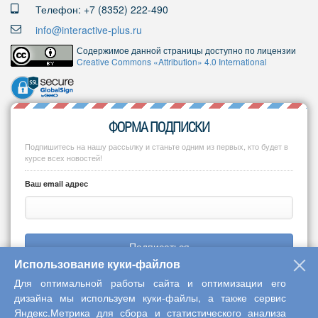
Телефон: +7 (8352) 222-490
info@interactive-plus.ru
Содержимое данной страницы доступно по лицензии
Creative Commons «Attribution» 4.0 International
ФОРМА ПОДПИСКИ
Подпишитесь на нашу рассылку и станьте одним из первых, кто будет в
курсе всех новостей!
Ваш email адрес
Подписаться
Использование куки-файлов
Для оптимальной работы сайта и оптимизации его
дизайна мы используем куки-файлы, а также сервис
Яндекс.Метрика для сбора и статистического анализа
Copyright © 2013-2026 Центр научного сотрудничества «Интерактив