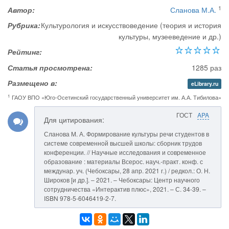
1
Автор:
Сланова М.А.
Рубрика:
Культурология и искусствоведение (теория и история
культуры, музееведение и др.)
Рейтинг:
Статья просмотрена:
1285 раз
Размещено в:
eLibrary.ru
1
ГАОУ ВПО «Юго-Осетинский государственный университет им. А.А. Тибилова»
ГОСТ
APA
Для цитирования:
Сланова М. А. Формирование культуры речи студентов в
системе современной высшей школы: сборник трудов
конференции. // Научные исследования и современное
образование : материалы Всерос. науч.-практ. конф. с
междунар. уч. (Чебоксары, 28 апр. 2021 г.) / редкол.: О. Н.
Широков [и др.]. – 2021. – Чебоксары: Центр научного
сотрудничества «Интерактив плюс», 2021. – С. 34-39. –
ISBN 978-5-6046419-2-7.