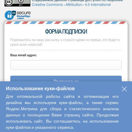
Creative Commons «Attribution» 4.0 International
ФОРМА ПОДПИСКИ
Подпишитесь на нашу рассылку и станьте одним из первых, кто будет в
курсе всех новостей!
Ваш email адрес
Подписаться
Использование куки-файлов
Для оптимальной работы сайта и оптимизации его
дизайна мы используем куки-файлы, а также сервис
Яндекс.Метрика для сбора и статистического анализа
Copyright © 2013-2026 Центр научного сотрудничества «Интерактив
данных о посещении Вами страниц сайта. Продолжая
плюс»
использовать сайт, Вы соглашаетесь на использование
куки-файлов и указанного сервиса.
Наверх