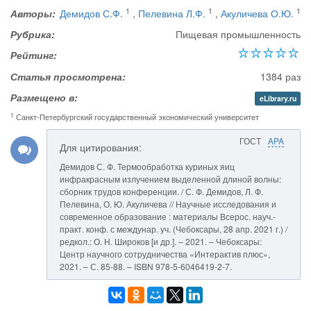
1
1
1
Авторы:
Демидов С.Ф.
,
Пелевина Л.Ф.
,
Акуличева О.Ю.
Рубрика:
Пищевая промышленность
Рейтинг:
Статья просмотрена:
1384 раз
Размещено в:
eLibrary.ru
1
Санкт-Петербургский государственный экономический университет
ГОСТ
APA
Для цитирования:
Демидов С. Ф. Термообработка куриных яиц
инфракрасным излучением выделенной длиной волны:
сборник трудов конференции. / С. Ф. Демидов, Л. Ф.
Пелевина, О. Ю. Акуличева // Научные исследования и
современное образование : материалы Всерос. науч.-
практ. конф. с междунар. уч. (Чебоксары, 28 апр. 2021 г.) /
редкол.: О. Н. Широков [и др.]. – 2021. – Чебоксары:
Центр научного сотрудничества «Интерактив плюс»,
2021. – С. 85-88. – ISBN 978-5-6046419-2-7.