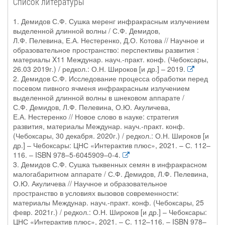
Список литературы
1. Демидов С.Ф. Сушка меренг инфракрасным излучением
выделенной длинной волны / С.Ф. Демидов,
Л.Ф. Пелевина, Е.А. Нестеренко, Д.О. Котова // Научное и
образовательное пространство: перспективы развития :
материалы X11 Междунар. науч.-практ. конф. (Чебоксары,
26.03 2019г.) / редкол.: О.Н. Широков [и др.] – 2019.
2. Демидов С.Ф. Исследование процесса обработки перед
посевом пивного ячменя инфракрасным излучением
выделенной длинной волны в шнековом аппарате /
С.Ф. Демидов, Л.Ф. Пелевина, О.Ю. Акуличева,
Е.А. Нестеренко // Новое слово в науке: стратегия
развития, материалы Междунар. науч.-практ. конф.
(Чебоксары, 30 декабря. 2020г.) / редкол.: О.Н. Широков [и
др.] – Чебоксары: ЦНС «Интерактив плюс», 2021. – С. 112–
116. – ISBN 978–5-6045909–0-4.
3. Демидов С.Ф. Сушка тыквенных семян в инфракрасном
малогабаритном аппарате / С.Ф. Демидов, Л.Ф. Пелевина,
О.Ю. Акуличева // Научное и образовательное
пространство в условиях вызовов современности:
материалы Междунар. науч.-практ. конф. (Чебоксары, 25
февр. 2021г.) / редкол.: О.Н. Широков [и др.] – Чебоксары:
ЦНС «Интерактив плюс», 2021. – С. 112–116. – ISBN 978–