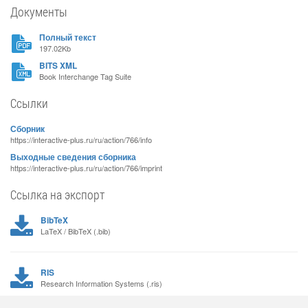
Документы
Полный текст
197.02Kb
BITS XML
Book Interchange Tag Suite
Ссылки
Сборник
https://interactive-plus.ru/ru/action/766/info
Выходные сведения сборника
https://interactive-plus.ru/ru/action/766/imprint
Ссылка на экспорт
BibTeX
LaTeX / BibTeX (.bib)
RIS
Research Information Systems (.ris)