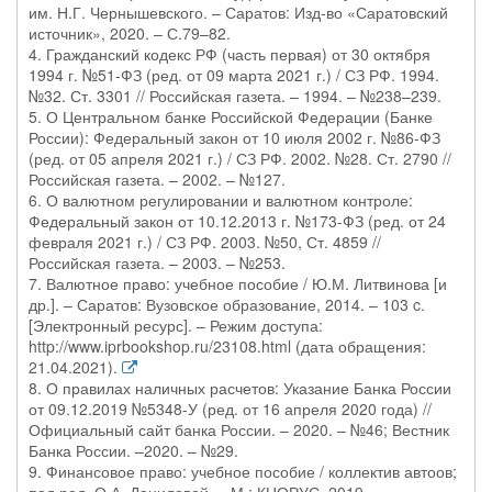
им. Н.Г. Чернышевского. – Саратов: Изд-во «Саратовский
источник», 2020. – С.79–82.
4. Гражданский кодекс РФ (часть первая) от 30 октября
1994 г. №51-ФЗ (ред. от 09 марта 2021 г.) / СЗ РФ. 1994.
№32. Ст. 3301 // Российская газета. – 1994. – №238–239.
5. О Центральном банке Российской Федерации (Банке
России): Федеральный закон от 10 июля 2002 г. №86-ФЗ
(ред. от 05 апреля 2021 г.) / СЗ РФ. 2002. №28. Ст. 2790 //
Российская газета. – 2002. – №127.
6. О валютном регулировании и валютном контроле:
Федеральный закон от 10.12.2013 г. №173-ФЗ (ред. от 24
февраля 2021 г.) / СЗ РФ. 2003. №50, Ст. 4859 //
Российская газета. – 2003. – №253.
7. Валютное право: учебное пособие / Ю.М. Литвинова [и
др.]. – Саратов: Вузовское образование, 2014. – 103 c.
[Электронный ресурс]. – Режим доступа:
http://www.iprbookshop.ru/23108.html (дата обращения:
21.04.2021).
8. О правилах наличных расчетов: Указание Банка России
от 09.12.2019 №5348-У (ред. от 16 апреля 2020 года) //
Официальный сайт банка России. – 2020. – №46; Вестник
Банка России. –2020. – №29.
9. Финансовое право: учебное пособие / коллектив автоов;