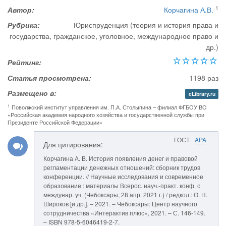
1
Автор:
Корчагина А.В.
Рубрика:
Юриспруденция (теория и история права и
государства, гражданское, уголовное, международное право и
др.)
Рейтинг:
Статья просмотрена:
1198 раз
Размещено в:
eLibrary.ru
1
Поволжский институт управления им. П.А. Столыпина – филиал ФГБОУ ВО
«Российская академия народного хозяйства и государственной службы при
Президенте Российской Федерации»
ГОСТ
APA
Для цитирования:
Корчагина А. В. История появления денег и правовой
регламентации денежных отношений: сборник трудов
конференции. // Научные исследования и современное
образование : материалы Всерос. науч.-практ. конф. с
междунар. уч. (Чебоксары, 28 апр. 2021 г.) / редкол.: О. Н.
Широков [и др.]. – 2021. – Чебоксары: Центр научного
сотрудничества «Интерактив плюс», 2021. – С. 146-149.
– ISBN 978-5-6046419-2-7.