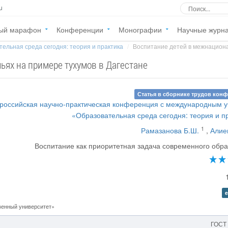
u
ый марафон
Конференции
Монографии
Научные журн
ельная среда сегодня: теория и практика
Воспитание детей в межнациона
ях на примере тухумов в Дагестане
Статья в сборнике трудов кон
российская научно-практическая конференция с международным 
«Образовательная среда сегодня: теория и п
1
Рамазанова Б.Ш.
,
Алие
Воспитание как приоритетная задача современного обр
e
венный университет»
ГОСТ