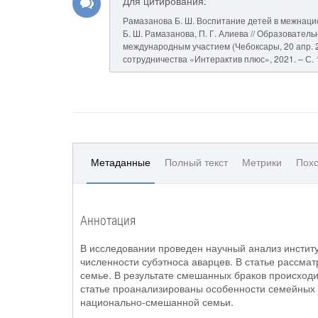
Для цитирования:
Рамазанова Б. Ш. Воспитание детей в межнацио
Б. Ш. Рамазанова, П. Г. Алиева // Образователь
международным участием (Чебоксары, 20 апр. 2021
сотрудничества «Интерактив плюс», 2021. – С. 
Метаданные
Полный текст
Метрики
Похо
Аннотация
В исследовании проведен научный анализ институ
численности субэтноса аварцев. В статье рассма
семье. В результате смешанных браков происходи
статье проанализированы особенности семейных 
национально-смешанной семьи.