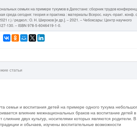
нальных семьях на примере тухумов в Дагестане: сборник трудов конференци
ная среда сегодня: теория и практика : материалы Всерос. науч.-практ. конф. 
 г.) / редкол.: О. Н. Широков [и др.]. – 2021. – Чебоксары: Центр научного
127-130. – ISBN 978-5-6046419-1-0.
жие статьи
та семьи и воспитания детей на примере одного тухума небольшог
тривается влияние межнациональных браков на воспитание детей в
т слияние двух культур, носителями которых являются родители. В
традиции и обычаев, изучены воспитательные возможности