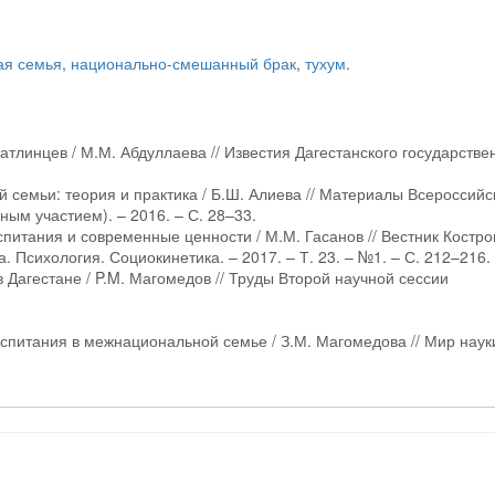
ая семья
,
национально-смешанный брак
,
тухум
.
тлинцев / М.М. Абдуллаева // Известия Дагестанского государстве
.
 семьи: теория и практика / Б.Ш. Алиева // Материалы Всероссийс
ым участием). – 2016. – С. 28–33.
спитания и современные ценности / М.М. Гасанов // Вестник Костро
. Психология. Социокинетика. – 2017. – Т. 23. – №1. – С. 212–216.
 Дагестане / P.M. Магомедов // Труды Второй научной сессии
спитания в межнациональной семье / З.М. Магомедова // Мир науки