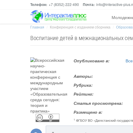
Телефон:
+7 (8352) 222-490
Почта:
info@interactive-plus.r
Молодежн
Главная
Конференция с изданием сборника
Образоват
Воспитание детей в межнациональных семь
Опубликовано в:
Все
Авторы:
Рубрика:
Рейтинг:
Статья просмотрена:
Размещено в:
1
ФГБОУ ВО «Дагестанский государст