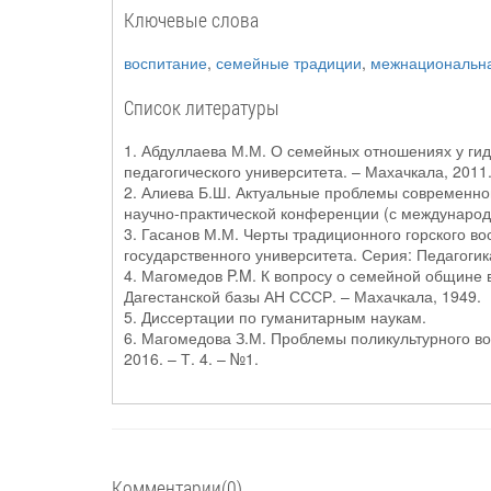
Ключевые слова
воспитание
,
семейные традиции
,
межнациональн
Список литературы
1. Абдуллаева М.М. О семейных отношениях у гида
педагогического университета. – Махачкала, 2011
2. Алиева Б.Ш. Актуальные проблемы современной
научно-практической конференции (с международн
3. Гасанов М.М. Черты традиционного горского во
государственного университета. Серия: Педагогика
4. Магомедов P.M. К вопросу о семейной общине в
Дагестанской базы АН СССР. – Махачкала, 1949.
5. Диссертации по гуманитарным наукам.
6. Магомедова З.М. Проблемы поликультурного во
2016. – Т. 4. – №1.
Комментарии(0)