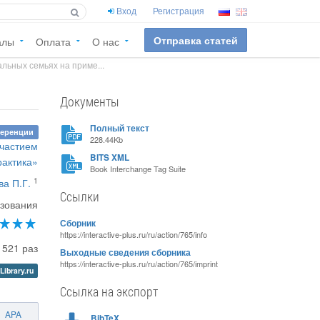
Вход
Регистрация
Отправка статей
алы
Оплата
О нас
льных семьях на приме...
Документы
Полный текст
ференции
228.44Kb
участием
BITS XML
рактика»
Book Interchange Tag Suite
1
ва П.Г.
Ссылки
азования
Сборник
https://interactive-plus.ru/ru/action/765/info
1521 раз
Выходные сведения сборника
https://interactive-plus.ru/ru/action/765/imprint
Library.ru
Ссылка на экспорт
APA
BibTeX