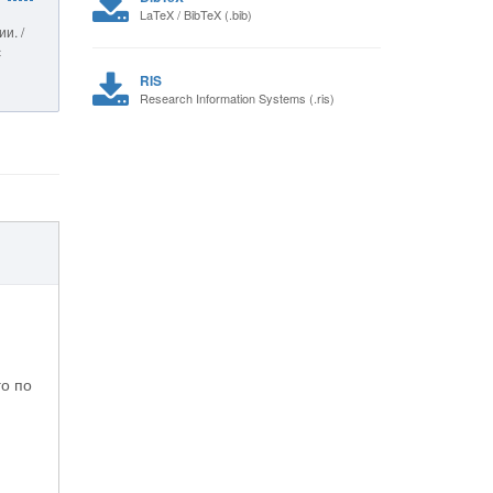
LaTeX / BibTeX (.bib)
и. /
с
RIS
Research Information Systems (.ris)
о по