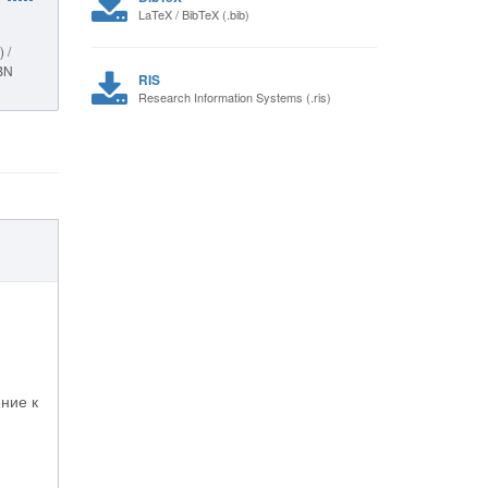
LaTeX / BibTeX (.bib)
 /
SBN
RIS
Research Information Systems (.ris)
ение к