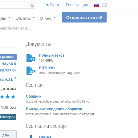
Вход
Регистрация
Отправка статей
алы
Оплата
О нас
школьного возр...
Документы
Полный текст
ференции
167.66Kb
 наука в
BITS XML
еалиях»
Book Interchange Tag Suite
1
на А.Н.
Ссылки
дагогика
Сборник
https://interactive-plus.ru/ru/action/851/info
1108 раз
Выходные сведения сборника
https://interactive-plus.ru/ru/action/851/imprint
Library.ru
Ссылка на экспорт
APA
BibTeX