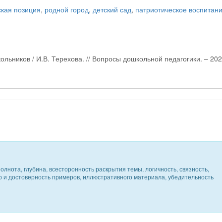
ская позиция
,
родной город
,
детский сад
,
патриотическое воспитан
ольников / И.В. Терехова. // Вопросы дошкольной педагогики. – 20
олнота, глубина, всесторонность раскрытия темы, логичность, связность,
ер и достоверность примеров, иллюстративного материала, убедительность