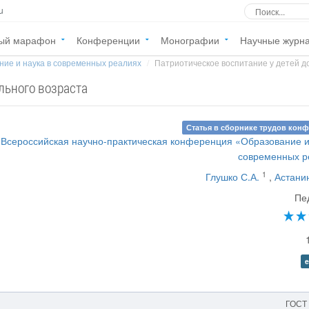
u
ый марафон
Конференции
Монографии
Научные журн
ние и наука в современных реалиях
Патриотическое воспитание у детей до
льного возраста
Статья в сборнике трудов кон
Всероссийская научно-практическая конференция «Образование и
современных р
1
Глушко С.А.
,
Астани
Пе
e
ГОСТ