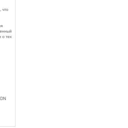
, что
ия
денный
 о тех
 EDN
.