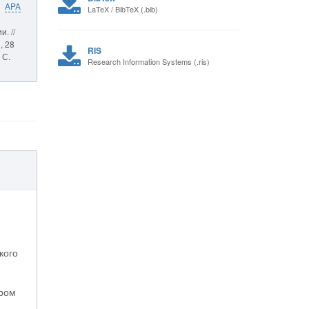
APA
LaTeX / BibTeX (.bib)
. //
, 28
RIS
 С.
Research Information Systems (.ris)
кого
иром