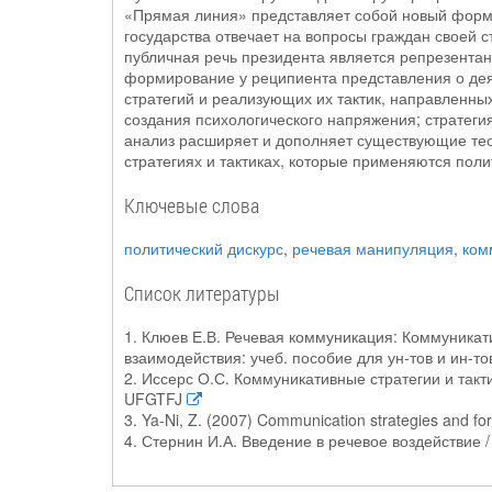
«Прямая линия» представляет собой новый форма
государства отвечает на вопросы граждан своей с
публичная речь президента является репрезентан
формирование у реципиента представления о дея
стратегий и реализующих их тактик, направленны
создания психологического напряжения; стратеги
анализ расширяет и дополняет существующие тео
стратегиях и тактиках, которые применяются пол
Ключевые слова
политический дискурс
,
речевая манипуляция
,
ком
Список литературы
1. Клюев Е.В. Речевая коммуникация: Коммуникат
взаимодействия: учеб. пособие для ун-тов и ин-тов 
2. Иссерс О.С. Коммуникативные стратегии и тактики
UFGTFJ
3. Ya-Ni, Z. (2007) Communication strategies and fo
4. Стернин И.А. Введение в речевое воздействие / 