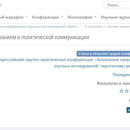
u
ый марафон
Конференции
Монографии
Научные журн
е направления научных исследований: персп...
Стратегии и тактики манип
знанием в политической коммуникации
Статья в сборнике трудов кон
Всероссийская научно-практическая конференция «Актуальные нап
научных исследований: перспективы р
Поряднев
Филология и лин
e