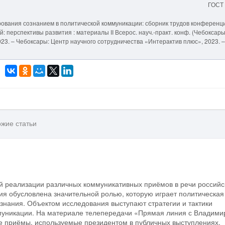
ГОСТ
рования сознанием в политической коммуникации: сборник трудов конференции
перспективы развития : материалы II Всерос. науч.-практ. конф. (Чебоксары
 – 2023. – Чебоксары: Центр научного сотрудничества «Интерактив плюс», 2023. –
жие статьи
й реализации различных коммуникативных приёмов в речи российс
ния обусловлена значительной ролью, которую играет политическая
нания. Объектом исследования выступают стратегии и тактики
муникации. На материале телепередачи «Прямая линия с Владим
приёмы, используемые президентом в публичных выступлениях.