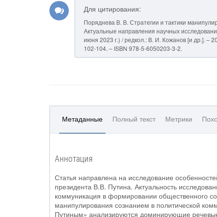
Для цитирования:
Поряднева В. В. Стратегии и тактики манипули
Актуальные направления научных исследований: 
июня 2023 г.) / редкол.: В. И. Кожанов [и др.].
102-104. – ISBN 978-5-6050203-3-2.
Метаданные
Полный текст
Метрики
Похо
Аннотация
Статья направлена на исследование особенносте
президента В.В. Путина. Актуальность исследова
коммуникация в формировании общественного соз
манипулирования сознанием в политической ком
Путиным» анализируются доминирующие речевые 