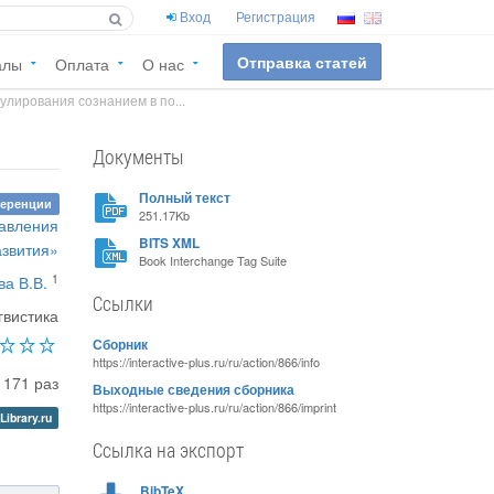
Вход
Регистрация
Отправка статей
алы
Оплата
О нас
улирования сознанием в по...
Документы
Полный текст
ференции
251.17Kb
равления
BITS XML
азвития»
Book Interchange Tag Suite
1
а В.В.
Ссылки
гвистика
Сборник
https://interactive-plus.ru/ru/action/866/info
1171 раз
Выходные сведения сборника
https://interactive-plus.ru/ru/action/866/imprint
Library.ru
Ссылка на экспорт
BibTeX