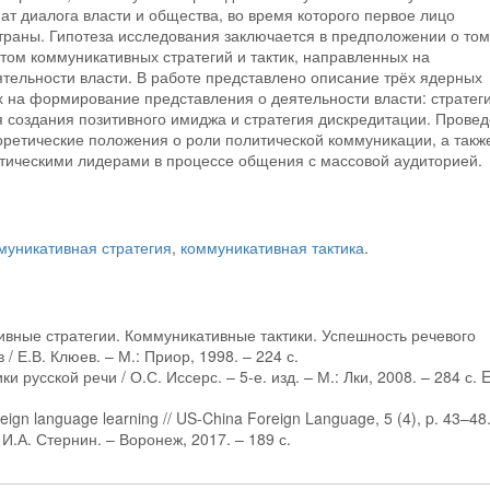
т диалога власти и общества, во время которого первое лицо
траны. Гипотеза исследования заключается в предположении о том
том коммуникативных стратегий и тактик, направленных на
тельности власти. В работе представлено описание трёх ядерных
х на формирование представления о деятельности власти: стратег
я создания позитивного имиджа и стратегия дискредитации. Прове
ретические положения о роли политической коммуникации, а также
итическими лидерами в процессе общения с массовой аудиторией.
муникативная стратегия
,
коммуникативная тактика
.
ивные стратегии. Коммуникативные тактики. Успешность речевого
/ Е.В. Клюев. – М.: Приор, 1998. – 224 с.
 русской речи / О.С. Иссерс. – 5-е. изд. – М.: Лки, 2008. – 284 с.
reign language learning // US-China Foreign Language, 5 (4), p. 43–48
И.А. Стернин. – Воронеж, 2017. – 189 с.