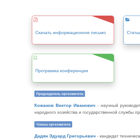
Скачать информационное письмо
Стать
Программа конференции
Председатель оргкомитета
Кожанов Виктор Иванович
- научный руководитель ЦНС «Интерактив плюс», кандидат педагогических наук, доцент Чебоксарского филиала Российской академии
народного хозяйства и государственной службы п
Члены оргкомитета
Дадян Эдуард Григорьевич
- кандидат техниче