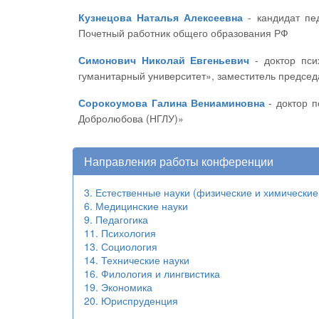
Кузнецова Наталья Алексеевна
- кандидат педагогических наук, директор МБОУ «СОШ № 62 с углубленным изучением отдельных предметов» г. Чебоксары,
Почетный работник общего образования РФ
Симонович Николай Евгеньевич
- доктор психологических наук, профессор кафедры теории и истории психологии ФГБОУ ВО «Российский государственный
гуманитарный университет», заместитель председ
Сорокоумова Галина Вениаминовна
- доктор психологических наук, профессор ФГБУ ВО «Нижегородский Государственный лингвистический университет им. Н.А.
Добролюбова (НГЛУ)»
Направления работы конференции
3. Естественные науки (физические и химические
6. Медицинские науки
9. Педагогика
11. Психология
13. Социология
14. Технические науки
16. Филология и лингвистика
19. Экономика
20. Юриспруденция