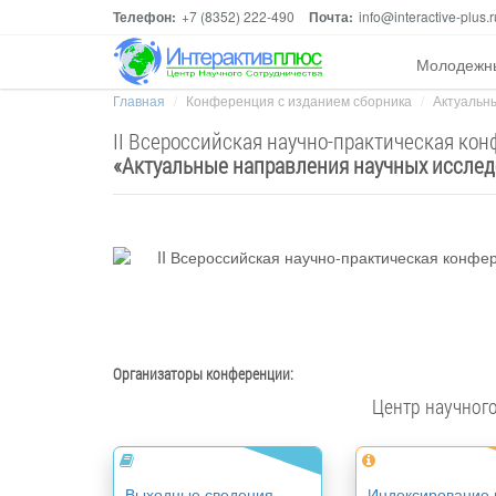
Телефон:
+7 (8352) 222-490
Почта:
info@interactive-plus.r
Молодежн
Главная
Конференция с изданием сборника
Актуальны
II Всероссийская научно-практическая ко
«
Актуальные направления научных исслед
Организаторы конференции:
Центр научног
Выходные сведения
Индексирование 