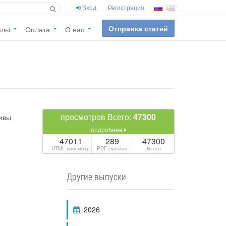
Вход
Регистрация
Отправка статей
алы
Оплата
О нас
просмотров Всего:
47300
подробнее
47011
289
47300
HTML просмотр
PDF скачано
Всего
Другие выпуски
2026