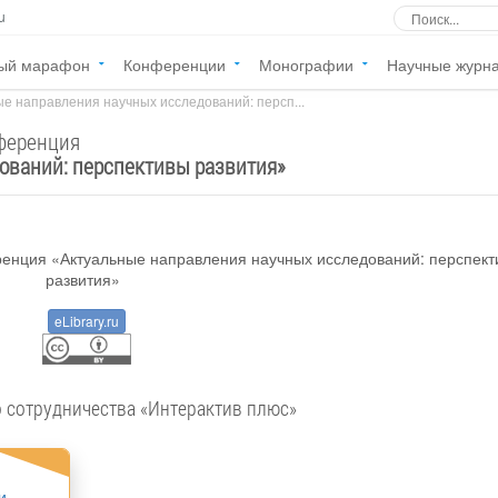
u
ый марафон
Конференции
Монографии
Научные журн
е направления научных исследований: персп...
нференция
ований: перспективы развития
»
eLibrary.ru
о сотрудничества «Интерактив плюс»
и