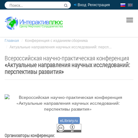
Вход
Регистрация
inc
ра
Главная
Конференция с изданием сборника
Актуальные направления научных исследований: персп...
Всероссийская научно-практическая конференция
«
Актуальные направления научных исследований:
перспективы развития
»
eLibrary.ru
Организаторы конференции: