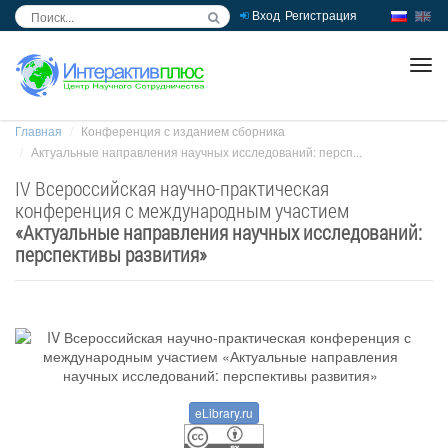
Вход
Регистрация
inc
ра
Главная
Конференция с изданием сборника
Актуальные направления научных исследований: персп...
IV Всероссийская научно-практическая
конференция с международным участием
«
Актуальные направления научных исследований:
перспективы развития
»
eLibrary.ru