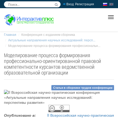
Вход
Регистрация
inc
ра
Главная
Конференция с изданием сборника
Актуальные направления научных исследований: персп...
Моделирование процесса формирования профессиональн...
Моделирование процесса формирования
профессионально-ориентированной правовой
компетентности курсантов ведомственной
образовательной организации
Статья в сборнике трудов конференции
Опубликовано в:
II Всероссийская научно-практическая