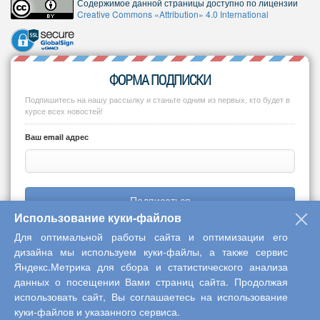
Содержимое данной страницы доступно по лицензии
Creative Commons «Attribution» 4.0 International
ФОРМА ПОДПИСКИ
Подпишитесь на нашу рассылку и станьте одним из первых, кто будет в
курсе всех новостей!
Ваш email адрес
Подписаться
Использование куки-файлов
Для оптимальной работы сайта и оптимизации его
дизайна мы используем куки-файлы, а также сервис
Яндекс.Метрика для сбора и статистического анализа
Copyright © 2013-2026 Центр научного сотрудничества «Интерактив
данных о посещении Вами страниц сайта. Продолжая
плюс»
использовать сайт, Вы соглашаетесь на использование
куки-файлов и указанного сервиса.
Наверх