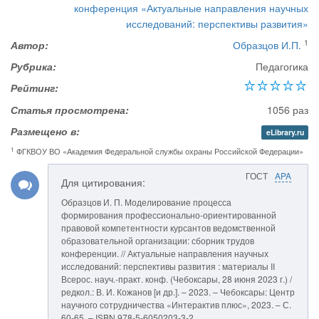
конференция «Актуальные направления научных
исследований: перспективы развития»
1
Автор:
Образцов И.П.
Рубрика:
Педагогика
Рейтинг:
Статья просмотрена:
1056 раз
Размещено в:
eLibrary.ru
1
ФГКВОУ ВО «Академия Федеральной службы охраны Российской Федерации»
ГОСТ
APA
Для цитирования:
Образцов И. П. Моделирование процесса
формирования профессионально-ориентированной
правовой компетентности курсантов ведомственной
образовательной организации: сборник трудов
конференции. // Актуальные направления научных
исследований: перспективы развития : материалы II
Всерос. науч.-практ. конф. (Чебоксары, 28 июня 2023 г.) /
редкол.: В. И. Кожанов [и др.]. – 2023. – Чебоксары: Центр
научного сотрудничества «Интерактив плюс», 2023. – С.
60-65. – ISBN 978-5-6050203-3-2.