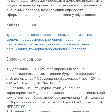
позволяющая систематизировать и целостно представить
сущность данного процесса, описывается критериально-
оценочный аппарат, позволяющий определять
сформированность данного феномена у обучающихся.
Ключевые слова
курсанты
,
правовая компетентность
,
теоретическая
модель
,
профессионально-ориентированная
компетентность
,
ведомственная образовательная
организация
,
критериально-оценочный аппарат
.
Список литературы
1. Доломанюк Л.В. Пути формирования военно-
профессиональной компетенции будущего офицера /
Л.В. Доломанюк // Образование и саморазвитие. – 2011. –
№2. – С. 16–26. EDN PANDNZ
2. Ератова Т.И. Структурно-функциональная
характеристика модели формирования профессиональной
компетентности бакалавров юриспруденции / Т.И. Ератова
// Образование и общество. – 2021. – №3. – С. 76–82. EDN
NPBBTG
3. Захаров И.А. Формирование профессионально-