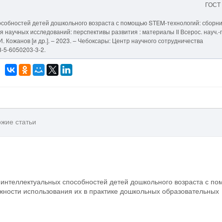
ГОСТ
особностей детей дошкольного возраста с помощью STEM-технологий: сборни
 научных исследований: перспективы развития : материалы II Всерос. науч.-
. И. Кожанов [и др.]. – 2023. – Чебоксары: Центр научного сотрудничества
8-5-6050203-3-2.
жие статьи
е интеллектуальных способностей детей дошкольного возраста с п
ности использования их в практике дошкольных образовательных