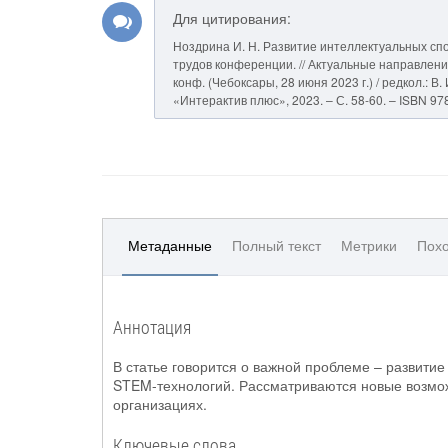
Для цитирования:
Ноздрина И. Н. Развитие интеллектуальных сп
трудов конференции. // Актуальные направления
конф. (Чебоксары, 28 июня 2023 г.) / редкол.: В
«Интерактив плюс», 2023. – С. 58-60. – ISBN 97
Метаданные
Полный текст
Метрики
Похо
Аннотация
В статье говорится о важной проблеме – развити
STEM-технологий. Рассматриваются новые возмож
организациях.
Ключевые слова