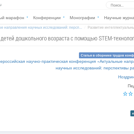
u
ый марафон
Конференции
Монографии
Научные журн
е направления научных исследований: персп...
Развитие интеллектуальны
 детей дошкольного возраста с помощью STEM-техноло
Статья в сборнике трудов кон
Всероссийская научно-практическая конференция «Актуальные нап
научных исследований: перспективы р
Ноздрин
Пе
e