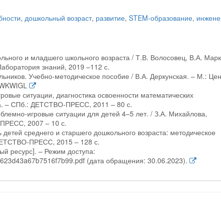
бности
,
дошкольный возраст
,
развитие
,
STEM-образование
,
инжене
ьного и младшего школьного возраста / Т.В. Волосовец, В.А. Марк
 Лаборатория знаний, 2019 –112 с.
льников. Учебно-методическое пособие / В.А. Деркунская. – М.: Це
N WKWIGL
гровые ситуации, диагностика освоенности математических
а. – СПб.: ДЕТСТВО-ПРЕСС, 2011 – 80 с.
блемно-игровые ситуации для детей 4–5 лет. / З.А. Михайлова,
ПРЕСС, 2007 – 10 с.
ь детей среднего и старшего дошкольного возраста: методическое
 ДЕТСТВО-ПРЕСС, 2015 – 128 с.
й ресурс]. – Режим доступа:
18c4623d43a67b7516f7b99.pdf (дата обращения: 30.06.2023).