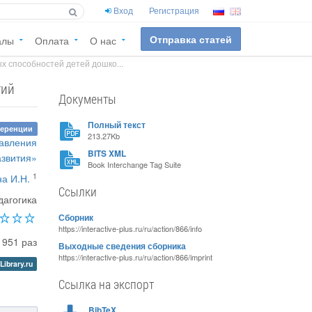
Вход
Регистрация
Отправка статей
алы
Оплата
О нас
х способностей детей дошко...
гий
Документы
Полный текст
ференции
213.27Kb
равления
BITS XML
азвития»
Book Interchange Tag Suite
1
а И.Н.
Ссылки
дагогика
Сборник
https://interactive-plus.ru/ru/action/866/info
951 раз
Выходные сведения сборника
https://interactive-plus.ru/ru/action/866/imprint
Library.ru
Ссылка на экспорт
BibTeX