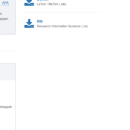
APA
LaTeX / BibTeX (.bib)
к
практ.
RIS
Research Information Systems (.ris)
омощью