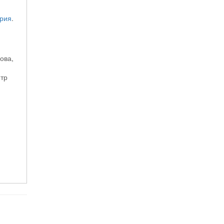
рия
.
ова,
нтр