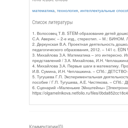
математика
,
технология
,
интеллектуальные спосо
Список литературы
1. Волосовец Т.В. STEM-образование детей дошкол
С.А. Аверин: – 2-е изд., стереотип. – М.: БИНОМ.
2. Деркунская В.А. Проектная деятельность дошко
педагогического образования, 2012. – 141 с. ED
3. Михайлова З.А. Математика – это интересно. И
представлений / З.А. Михайлова, И.Н. Чеплашкин
4. Михайлова З.А. Первые шаги в математику. Про
И.В. Сумина, И.Н. Чеплашкина. – СПб.: ДЕТСТВО-
5. Тугушева Г.П. Экспериментальная деятельност
пособие / Г.П. Тугушева, А.Е. Чистякова. – СПб.:
6. Сценарий «Маленькие Эйнштейны» [Электронны
https://olgamelnikova.netfolio.ru/files/0bda852cc
Комментарии(0)