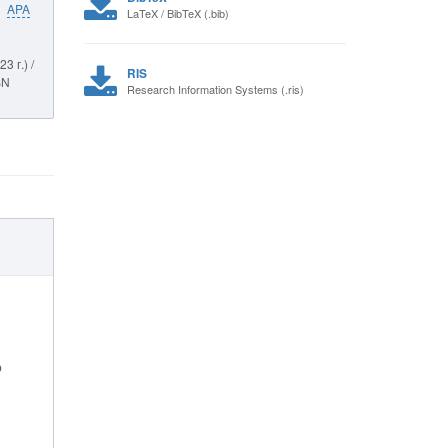
APA
LaTeX / BibTeX (.bib)
 г.) /
RIS
BN
Research Information Systems (.ris)
р