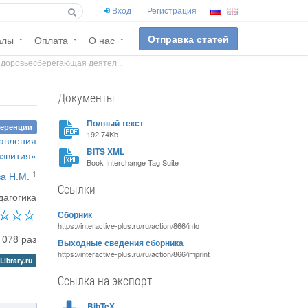
Вход
Регистрация
Отправка статей
алы
Оплата
О нас
здоровьесберегающая деятел...
Документы
Полный текст
ференции
192.74Kb
равления
BITS XML
азвития»
Book Interchange Tag Suite
1
а Н.М.
Ссылки
дагогика
Сборник
https://interactive-plus.ru/ru/action/866/info
1078 раз
Выходные сведения сборника
https://interactive-plus.ru/ru/action/866/imprint
Library.ru
Ссылка на экспорт
BibTeX