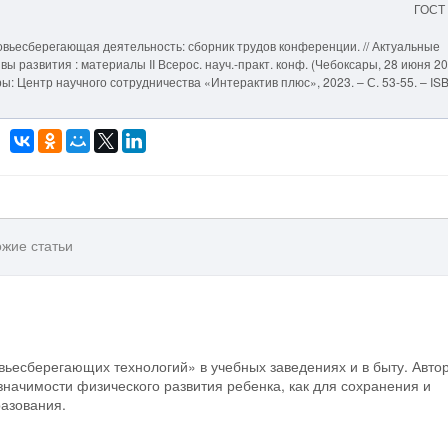
ГОСТ
овьесберегающая деятельность: сборник трудов конференции. // Актуальные
развития : материалы II Всерос. науч.-практ. конф. (Чебоксары, 28 июня 2023
сары: Центр научного сотрудничества «Интерактив плюс», 2023. – С. 53-55. – IS
жие статьи
ьесберегающих технологий» в учебных заведениях и в быту. Авто
начимости физического развития ребенка, как для сохранения и
разования.