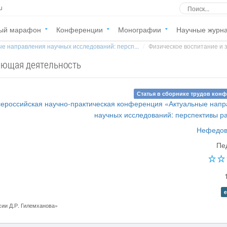
u
ый марафон
Конференции
Монографии
Научные журн
е направления научных исследований: персп...
Физическое воспитание и 
ающая деятельность
Статья в сборнике трудов кон
Всероссийская научно-практическая конференция «Актуальные нап
научных исследований: перспективы р
Нефедов
Пе
e
ии Д.Р. Гилемханова»