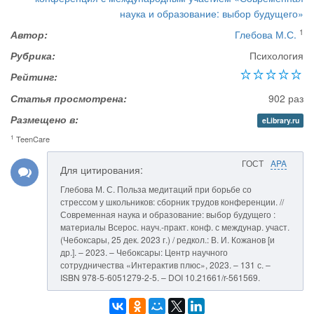
наука и образование: выбор будущего»
1
Автор:
Глебова М.С.
Рубрика:
Психология
Рейтинг:
Статья просмотрена:
902 раз
Размещено в:
eLibrary.ru
1
TeenCare
ГОСТ
APA
Для цитирования:
Глебова М. С. Польза медитаций при борьбе со
стрессом у школьников: сборник трудов конференции. //
Современная наука и образование: выбор будущего :
материалы Всерос. науч.-практ. конф. с междунар. участ.
(Чебоксары, 25 дек. 2023 г.) / редкол.: В. И. Кожанов [и
др.]. – 2023. – Чебоксары: Центр научного
сотрудничества «Интерактив плюс», 2023. – 131 с. –
ISBN 978-5-6051279-2-5. – DOI 10.21661/r-561569.