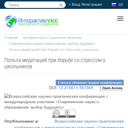
Вход
Регистрация
inc
ра
Главная
Конференция с изданием сборника
Современная наука и образование: выбор будущего
Польза медитаций при борьбе со стрессом у школьник...
Польза медитаций при борьбе со стрессом у
школьников
Статья в сборнике трудов конференции
DOI:
10.21661/r-561569
Open Access
Опубликовано в:
Всероссийская научно-практическая
конференция с международным участием «Современная