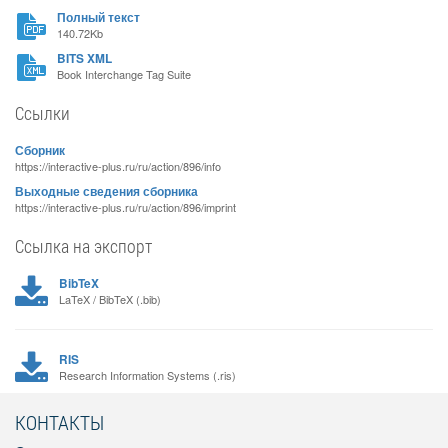
Полный текст
140.72Kb
BITS XML
Book Interchange Tag Suite
Ссылки
Сборник
https://interactive-plus.ru/ru/action/896/info
Выходные сведения сборника
https://interactive-plus.ru/ru/action/896/imprint
Ссылка на экспорт
BibTeX
LaTeX / BibTeX (.bib)
RIS
Research Information Systems (.ris)
КОНТАКТЫ