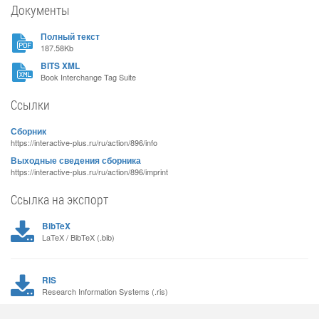
Документы
Полный текст
187.58Kb
BITS XML
Book Interchange Tag Suite
Ссылки
Сборник
https://interactive-plus.ru/ru/action/896/info
Выходные сведения сборника
https://interactive-plus.ru/ru/action/896/imprint
Ссылка на экспорт
BibTeX
LaTeX / BibTeX (.bib)
RIS
Research Information Systems (.ris)