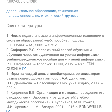
Ключевые слова
дополнительное образование
,
техническая
направленность
,
политехнический кругозор
.
Список литературы
1. Новые педагогические и информационные технологии в
системе образования: учеб. пособие / под ред.
Е.С. Полат. – М., 2002. – 272 с.
2. Сафарова Р.С. Коллективный способ обучения и
обучение через сотрудничество на уроках информатики:
учебно-методическое пособие для учителей информатики /
Р.С. Сафарова. – Тобольск: ТГПИ, 2005. – 48 с. EDN
QUDHLH
3. Игры на каждый день с тинейджерами: организаторам
развивающего досуга / авт.-сост. А.А. Данилков,
Н.С. Данилкова. – Новосибирск: Сиб. унив. изд-во, 2006. –
229 с.
4. Куприянов Б.В. Организация и методика проведения игр
с подростками. Взрослые игры для детей: учебно-
методическое пособие / Б.В. Куприянов, М.И. Рожков,
И.И. Фришман. – М.: Владос, 2001. – 216 с. EDN WYKLLB