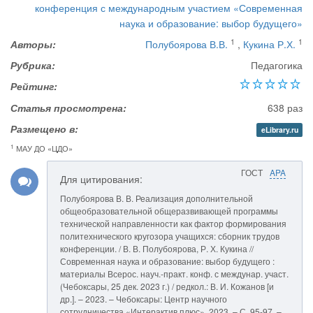
конференция с международным участием «Современная
наука и образование: выбор будущего»
1
1
Авторы:
Полубоярова В.В.
,
Кукина Р.Х.
Рубрика:
Педагогика
Рейтинг:
Статья просмотрена:
638 раз
Размещено в:
eLibrary.ru
1
МАУ ДО «ЦДО»
ГОСТ
APA
Для цитирования:
Полубоярова В. В. Реализация дополнительной
общеобразовательной общеразвивающей программы
технической направленности как фактор формирования
политехнического кругозора учащихся: сборник трудов
конференции. / В. В. Полубоярова, Р. Х. Кукина //
Современная наука и образование: выбор будущего :
материалы Всерос. науч.-практ. конф. с междунар. участ.
(Чебоксары, 25 дек. 2023 г.) / редкол.: В. И. Кожанов [и
др.]. – 2023. – Чебоксары: Центр научного
сотрудничества «Интерактив плюс», 2023. – С. 95-97. –