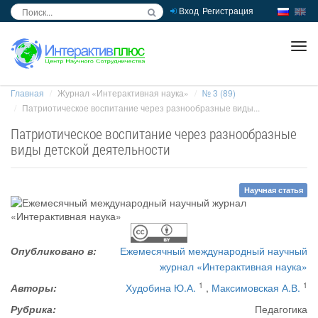
Вход
Регистрация
inc
ра
Главная
Журнал «Интерактивная наука»
№ 3 (89)
Патриотическое воспитание через разнообразные виды...
Патриотическое воспитание через разнообразные
виды детской деятельности
Научная статья
Опубликовано в:
Ежемесячный международный научный
журнал «Интерактивная наука»
1
1
Авторы:
Худобина Ю.А.
,
Максимовская А.В.
Рубрика:
Педагогика