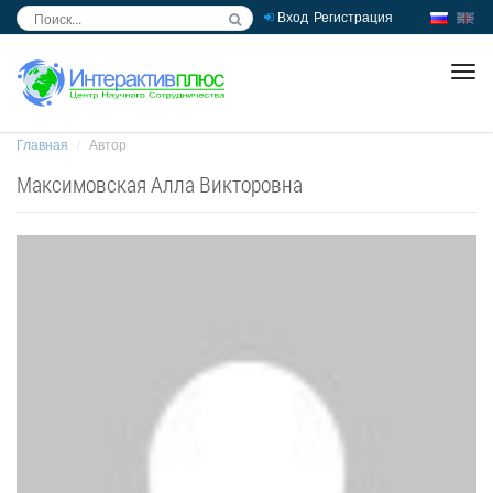
Вход
Регистрация
inc
ра
Главная
Автор
Максимовская Алла Викторовна