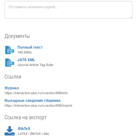
Документы
Полный текст
165.93Kb
JATS XML
Journal Article Tag Suite
Ссылки
Журнал
https://interactive-plus.ru/ru/action/908/info
Выходные сведения сборника
https://interactive-plus.ru/ru/action/908/imprint
Ссылка на экспорт
BibTeX
LaTeX / BibTeX (.bib)