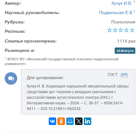
1
Автор:
Кучук И.В.
1
Научный руководитель:
Подвальная Е.В.
Рубрика:
Психология
Рейтинг:
Статья просмотрена:
1114 раз
Размещено в:
eLibrary.ru
1
ФГБОУ ВО «Московский государственный психолого-педагогический
университет»
ГОСТ
APA
Для цитирования:
Кучук И. В. Коррекция нарушений эмоциональной сферы
средствами арт-терапии у младших школьников с
расстройствами аутистического спектра (РАС) //
Интерактивная наука. – 2024. – С. 36-37. – ISSN 2414-
9411. – DOI 10.21661/r-562242.