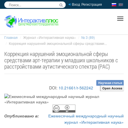
Вход
Регистрация
inc
ра
Главная
Журнал «Интерактивная наука»
№ 3 (89)
Коррекция нарушений эмоциональной сферы средствами...
Коррекция нарушений эмоциональной сферы
средствами арт-терапии у младших школьников с
расстройствами аутистического спектра (РАС)
Научная статья
DOI:
10.21661/r-562242
Open Access
Опубликовано в:
Ежемесячный международный научный
журнал «Интерактивная наука»