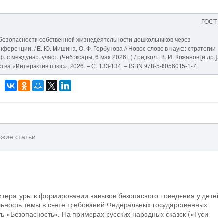
ГОСТ
безопасности собственной жизнедеятельности дошкольников через
ференции. / Е. Ю. Мишина, О. Ф. Горбунова // Новое слово в науке: стратегии
 с междунар. участ. (Чебоксары, 6 мая 2026 г.) / редкол.: В. И. Кожанов [и др.].
тва «Интерактив плюс», 2026. – С. 133-134. – ISBN 978-5-6056015-1-7.
жие статьи
литературы в формировании навыков безопасного поведения у дете
льность темы в свете требований Федеральных государственных
ь «Безопасность». На примерах русских народных сказок («Гуси-