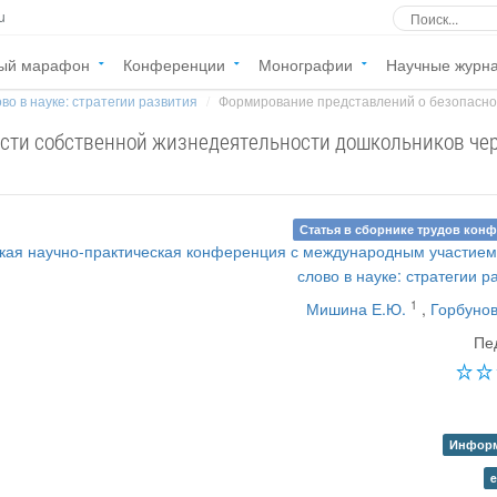
u
ый марафон
Конференции
Монографии
Научные журн
во в науке: стратегии развития
Формирование представлений о безопаснос
сти собственной жизнедеятельности дошкольников че
Статья в сборнике трудов кон
кая научно-практическая конференция с международным участие
слово в науке: стратегии р
1
Мишина Е.Ю.
,
Горбунов
Пе
Информ
e