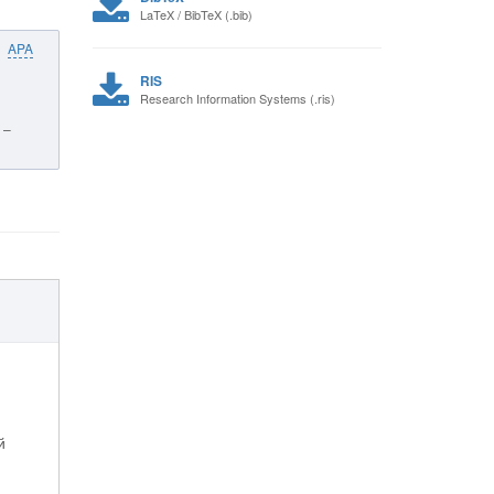
LaTeX / BibTeX (.bib)
APA
RIS
Research Information Systems (.ris)
 –
й