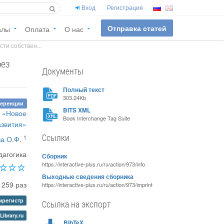
Вход
Регистрация
Отправка статей
алы
Оплата
О нас
ти собствен...
рез
Документы
Полный текст
303.24Kb
ференции
BITS XML
м «Новое
Book Interchange Tag Suite
азвития»
Ссылки
1
а О.Ф.
дагогика
Сборник
https://interactive-plus.ru/ru/action/973/info
Выходные сведения сборника
259 раз
https://interactive-plus.ru/ru/action/973/imprint
регистр
Ссылка на экспорт
Library.ru
BibTeX