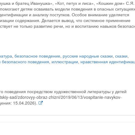
ушка и братец Иванушка», «Кот, петух и лиса», «Кошкин дом» С.Я.
 помогают детям осваивать модели поведения в опасных ситуациях
идентификации и анализу поступков. Особое внимание уделяется
тизации содержания. Делается вывод, что системное применение
твует не только развитию речи, но и воспитанию навыков безопас
ратура
,
безопасное поведение
,
русские народные сказки
,
сказки
,
 безопасного поведения
,
иллюстрации
,
нравственная идентифика
го поведения посредством художественной литературы у детей
tskiy-sad/zdorovyy-obraz-zhizni/2019/06/13/vospitanie-navykov-
ения: 15.04.2026).