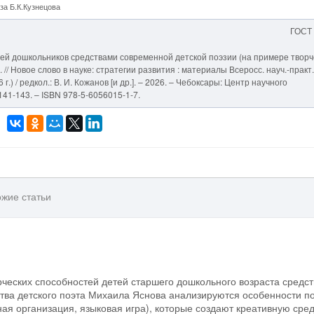
а Б.К.Кузнецова
ГОСТ
тей дошкольников средствами современной детской поэзии (на примере творч
/ Новое слово в науке: стратегии развития : материалы Всеросс. науч.-практ.
г.) / редкол.: В. И. Кожанов [и др.]. – 2026. – Чебоксары: Центр научного
141-143. – ISBN 978-5-6056015-1-7.
жие статьи
рческих способностей детей старшего дошкольного возраста средс
тва детского поэта Михаила Яснова анализируются особенности п
ая организация, языковая игра), которые создают креативную сре