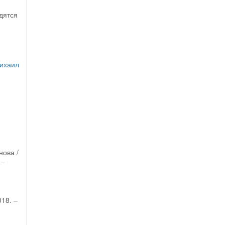
дятся
ихаил
нова /
 –
018. –