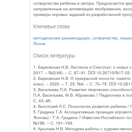
сотворчества ребёнка и автора. Предлагаются кр
направленные на активизацию воображения, ассо
примеры игровых заданий из разработанной про
Ключевые слова
методические рекомендации
,
сотворчество
,
языко
Яснов
.
Список литературы
1. Барковская Н.В. Листенок и Снегопух: о новых 
2017. – №2(48). – С. 87–91. DOI 10.26710/fk17-0
2. Барковская Н.В. О прекрасной ясности: памяти 
класс. – 2020. – Т. 25. №4. – С. 70–79. DOI 10.2
3. Васильева П.А. Развитие творческих способнос
П.А. Васильева, М.В. Абрамова // Педагогика и пс
С. 43–48.
4. Выготский Л.С. Психология развития ребенка / Л
5. Гридина Т.А. Ассоциативные проекции игровог
Яснова) / Т.А. Гридина // Известия Российского го
№188. – С. 191–199.
6. Крылова Н.В. Методика работы с художественно