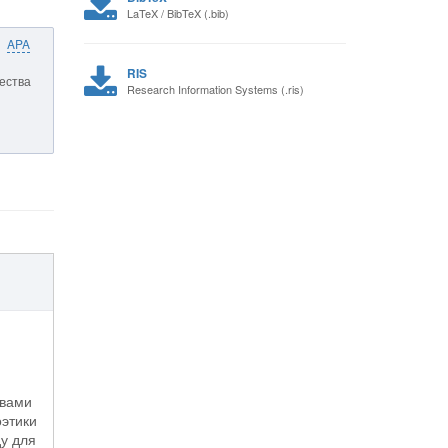
LaTeX / BibTeX (.bib)
APA
RIS
ества
Research Information Systems (.ris)
твами
оэтики
ду для