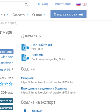
Вход
Регистрация
Отправка статей
алы
Оплата
О нас
ников сред...
римере
Документы
Полный текст
229.83Kb
ференции
BITS XML
м «Новое
Book Interchange Tag Suite
азвития»
Ссылки
1
ва А.И.
дагогика
Сборник
https://interactive-plus.ru/ru/action/973/info
Выходные сведения сборника
209 раз
https://interactive-plus.ru/ru/action/973/imprint
регистр
Ссылка на экспорт
Library.ru
BibTeX