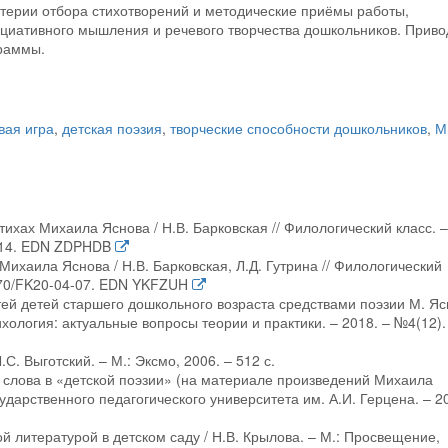
итерии отбора стихотворений и методические приёмы работы,
циативного мышления и речевого творчества дошкольников. Приво
граммы.
вая игра
,
детская поэзия
,
творческие способности дошкольников
,
М
стихах Михаила Яснова / Н.В. Барковская // Филологический класс. –
2-14. EDN ZDPHDB
Михаила Яснова / Н.В. Барковская, Л.Д. Гутрина // Филологический
6170/FK20-04-07. EDN YKFZUH
тей детей старшего дошкольного возраста средствами поэзии М. Яс
ихология: актуальные вопросы теории и практики. – 2018. – №4(12).
.С. Выготский. – М.: Эксмо, 2006. – 512 с.
о слова в «детской поэзии» (на материале произведений Михаила
сударственного педагогического университета им. А.И. Герцена. – 2
й литературой в детском саду / Н.В. Крылова. – М.: Просвещение,