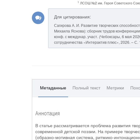
1
ЛСОШ №2 им. Героя Советского Союз
Для цитирования:
Сагирова А. И. Развитие творческих способнос
Михаила Яснова): сборник трудов конференции. /
конф. с междунар. участ. (Чебоксары, 6 мая 2026 
сотрудничества «Интерактив плюс», 2026. – С. 
Метаданные
Полный текст
Метрики
Похо
Аннотация
В статье рассматривается проблема развития тво
современной детской поэзии. На примере творчес
(образно-мотивная система, ритмико-интонационн