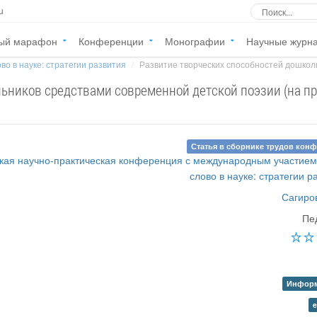
u
ый марафон
Конференции
Монографии
Научные журн
во в науке: стратегии развития
Развитие творческих способностей дошколь
льников средствами современной детской поэзии (на п
Статья в сборнике трудов кон
кая научно-практическая конференция с международным участие
слово в науке: стратегии р
Сагиро
Пе
Информ
e