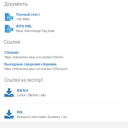
Документы
Полный текст
145.39Kb
BITS XML
Book Interchange Tag Suite
Ссылки
Сборник
https://interactive-plus.ru/ru/action/123/info
Выходные сведения сборника
https://interactive-plus.ru/ru/action/123/imprint
Ссылка на экспорт
BibTeX
LaTeX / BibTeX (.bib)
RIS
Research Information Systems (.ris)