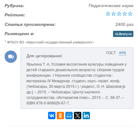
Рубрика:
Педагогические науки
Рейтинг:
Статья просмотрена:
2400 раз
Размещено в:
eLibrary.ru
1
ФГБОУ ВО «Иркутский государственный университет»
ГОСТ
APA
Для цитирования:
Ярыгина Т. А. Условия воспитания культуры поведения у
детей старшего дошкольного возраста: сборник трудов
конференции. // Научное сообщество студентов :
материалы IV Междунар. студенч. науч.–практ. конф.
(Чебоксары, 30 марта 2015 г.) / редкол.: О. Н. Широков [и
др.]. – 2015. – Чебоксары: Центр научного
сотрудничества «Интерактив плюс», 2015. – С. 36-37. –
ISBN 978-5-906626-67-7.