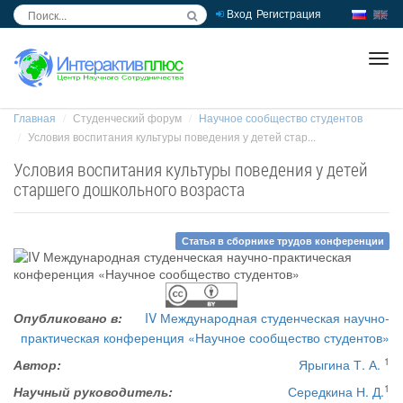
Вход
Регистрация
inc
ра
Главная
Студенческий форум
Научное сообщество студентов
Условия воспитания культуры поведения у детей стар...
Условия воспитания культуры поведения у детей
старшего дошкольного возраста
Статья в сборнике трудов конференции
Опубликовано в:
IV Международная студенческая научно-
практическая конференция «Научное сообщество студентов»
1
Автор:
Ярыгина Т. А.
1
Научный руководитель:
Середкина Н. Д.