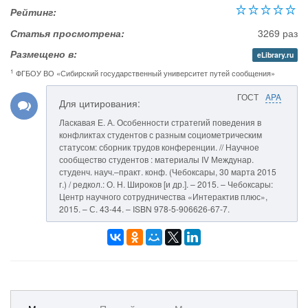
Рейтинг:
Статья просмотрена:
3269 раз
Размещено в:
eLibrary.ru
1
ФГБОУ ВО «Сибирский государственный университет путей сообщения»
ГОСТ
APA
Для цитирования:
Ласкавая Е. А. Особенности стратегий поведения в
конфликтах студентов с разным социометрическим
статусом: сборник трудов конференции. // Научное
сообщество студентов : материалы IV Междунар.
студенч. науч.–практ. конф. (Чебоксары, 30 марта 2015
г.) / редкол.: О. Н. Широков [и др.]. – 2015. – Чебоксары:
Центр научного сотрудничества «Интерактив плюс»,
2015. – С. 43-44. – ISBN 978-5-906626-67-7.