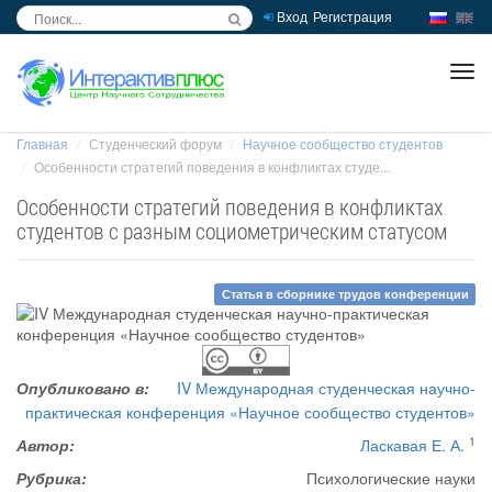
Вход
Регистрация
inc
ра
Главная
Студенческий форум
Научное сообщество студентов
Особенности стратегий поведения в конфликтах студе...
Особенности стратегий поведения в конфликтах
студентов с разным социометрическим статусом
Статья в сборнике трудов конференции
Опубликовано в:
IV Международная студенческая научно-
практическая конференция «Научное сообщество студентов»
1
Автор:
Ласкавая Е. А.
Рубрика:
Психологические науки