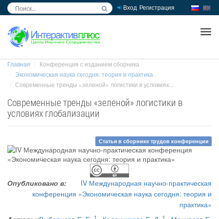
Вход
Регистрация
inc
ра
Главная
Конференция с изданием сборника
Экономическая наука сегодня: теория и практика
Современные тренды «зеленой» логистики в условиях...
Современные тренды «зеленой» логистики в
условиях глобализации
Статья в сборнике трудов конференции
Опубликовано в:
IV Международная научно-практическая
конференция «Экономическая наука сегодня: теория и
практика»
1
1