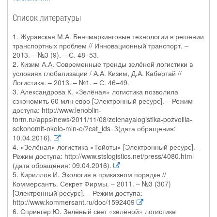
Список литературы
1. Журавская М.А. Бенчмаркинговые технологии в решении
транспортных проблем // Инновационный транспорт. –
2013. – №3 (9). – С. 48–53.
2. Кизим А.А. Современные тренды зелёной логистики в
условиях глобализации / А.А. Кизим, Д.А. Кабертай //
Логистика. – 2013. – №1. – С. 46–49.
3. Александрова К. «Зелёная» логистика позволила
сэкономить 60 млн евро [Электронный ресурс]. – Режим
доступа: http://www.lenoblin-
form.ru/apps/news/2011/11/08/zelenayalogistika-pozvolila-
sekonomit-okolo-mln-e/?cat_ids=3(дата обращения:
10.04.2016).
4. «Зелёная» логистика «Тойоты» [Электронный ресурс]. –
Режим доступа: http://www.stslogistics.net/press/4080.html
(дата обращения: 09.04.2016).
5. Кириллов И. Экология в приказном порядке //
Коммерсантъ. Секрет Фирмы. – 2011. – №3 (307)
[Электронный ресурс]. – Режим доступа:
http://www.kommersant.ru/doc/1592409
6. Спрингер Ю. Зелёный свет «зелёной» логистике