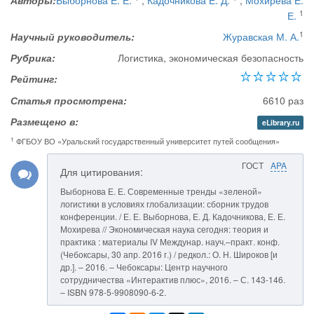
Авторы:
Выборнова Е. Е.
,
Кадочникова Е. Д.
,
Мохирева Е.
1
Е.
1
Научный руководитель:
Журавская М. А.
Рубрика:
Логистика, экономическая безопасность
Рейтинг:
Статья просмотрена:
6610 раз
Размещено в:
eLibrary.ru
1
ФГБОУ ВО «Уральский государственный университет путей сообщения»
ГОСТ
APA
Для цитирования:
Выборнова Е. Е. Современные тренды «зеленой»
логистики в условиях глобализации: сборник трудов
конференции. / Е. Е. Выборнова, Е. Д. Кадочникова, Е. Е.
Мохирева // Экономическая наука сегодня: теория и
практика : материалы IV Междунар. науч.–практ. конф.
(Чебоксары, 30 апр. 2016 г.) / редкол.: О. Н. Широков [и
др.]. – 2016. – Чебоксары: Центр научного
сотрудничества «Интерактив плюс», 2016. – С. 143-146.
– ISBN 978-5-9908090-6-2.