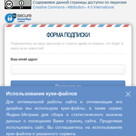
Содержимое данной страницы доступно по лицензии
Creative Commons «Attribution» 4.0 International
ФОРМА ПОДПИСКИ
Подпишитесь на нашу рассылку и станьте одним из первых, кто будет в
курсе всех новостей!
Ваш email адрес
Подписаться
Использование куки-файлов
Для оптимальной работы сайта и оптимизации его
дизайна мы используем куки-файлы, а также сервис
Яндекс.Метрика для сбора и статистического анализа
Copyright © 2013-2026 Центр научного сотрудничества «Интерактив
данных о посещении Вами страниц сайта. Продолжая
плюс»
использовать сайт, Вы соглашаетесь на использование
куки-файлов и указанного сервиса.
Наверх