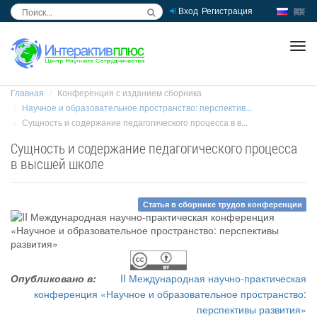
Вход
Регистрация
inc
ра
Главная
Конференция с изданием сборника
Научное и образовательное пространство: перспектив...
Сущность и содержание педагогического процесса в в...
Сущность и содержание педагогического процесса
в высшей школе
Статья в сборнике трудов конференции
Опубликовано в:
II Международная научно-практическая
конференция «Научное и образовательное пространство:
перспективы развития»