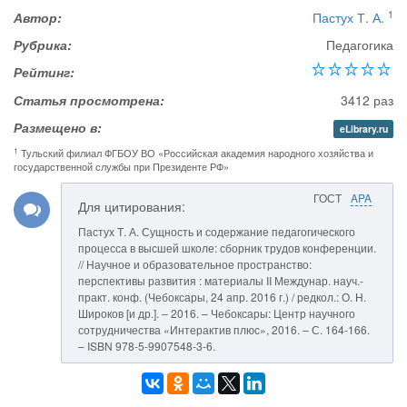
1
Автор:
Пастух Т. А.
Рубрика:
Педагогика
Рейтинг:
Статья просмотрена:
3412 раз
Размещено в:
eLibrary.ru
1
Тульский филиал ФГБОУ ВО «Российская академия народного хозяйства и
государственной службы при Президенте РФ»
ГОСТ
APA
Для цитирования:
Пастух Т. А. Сущность и содержание педагогического
процесса в высшей школе: сборник трудов конференции.
// Научное и образовательное пространство:
перспективы развития : материалы II Междунар. науч.-
практ. конф. (Чебоксары, 24 апр. 2016 г.) / редкол.: О. Н.
Широков [и др.]. – 2016. – Чебоксары: Центр научного
сотрудничества «Интерактив плюс», 2016. – С. 164-166.
– ISBN 978-5-9907548-3-6.