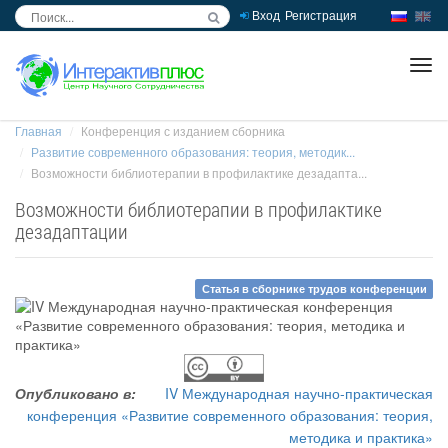
Вход
Регистрация
inc
ра
Главная
Конференция с изданием сборника
Развитие современного образования: теория, методик...
Возможности библиотерапии в профилактике дезадапта...
Возможности библиотерапии в профилактике
дезадаптации
Статья в сборнике трудов конференции
Опубликовано в:
IV Международная научно-практическая
конференция «Развитие современного образования: теория,
методика и практика»