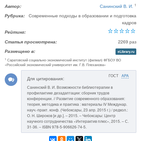
1
Автор:
Санинский В. И.
Рубрика:
Современные подходы в образовании и подготовка
кадров
Рейтинг:
Статья просмотрена:
2269 раз
Размещено в:
eLibrary.ru
1
Саратовский социально-экономический институт (филиал) ФГБОУ ВО
«Российский экономический университет им. Г.В. Плеханова»
ГОСТ
APA
Для цитирования:
Санинский В. И. Возможности библиотерапии в
профилактике дезадаптации: сборник трудов
конференции. // Развитие современного образования:
теория, методика и практика : материалы IV Междунар.
науч.-практ. конф. (Чебоксары, 23 апр. 2015 г.) / редкол.:
О. Н. Широков [и др.]. – 2015. – Чебоксары: Центр
научного сотрудничества «Интерактив плюс», 2015. – С.
31-36. – ISBN 978-5-906626-74-5.