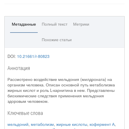
Метаданные
Полный текст
Метрики
Похожие статьи
DOI:
10.21661/r-80823
Аннотация
Рассмотрено воздействие мельдония (милдроната) на
организм человека. Описан основной путь метаболизма
жирных кислот и роль L-карнитина в нем. Представлены
биохимические следствия применения мельдония
здоровым человеком.
Ключевые слова
мельдоний
,
метаболизм
,
жирные кислоты
,
кофермент А
,