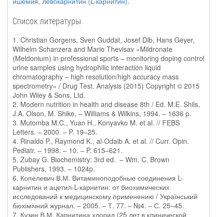
ишемия
,
левокарнитин (L-карнитин)
.
Список литературы
1. Christian Gorgens, Sven Guddat, Josef Dib, Hans Geyer,
Wilhelm Schanzera and Mario Thevisav «Mildronate
(Meldonium) in professional sports – monitoring doping control
urine samples using hydrophilic interaction liquid
chromatography – high resolution/high accuracy mass
spectrometry» / Drug Test. Analysis (2015) Copyright © 2015
John Wiley & Sons, Ltd.
2. Modern nutrition in health and disease 8th / Ed. M.E. Shils,
J.A. Olson, M. Shike. – Williams & Wilkins, 1994. – 1636 p.
3. Mutomba M.C., Yuan H., Konyavko M. et al. // FEBS
Letters. – 2000. – P. 19–25.
4. Rinaldo P., Raymond K., al-Odaib A. et al. // Curr. Opin.
Pediatr. – 1998. – 10. – P. 615–621.
5. Zubay G. Biochemistry: 3rd ed. – Wm. C. Brown
Publishers, 1993. – 1024p.
6. Копелевич В.М. Витаминоподобные соединения L-
карнитин и ацетил-L-карнитин: от биохимических
исследований к медицинскому применению / Український
біохімічний журнал. – 2005. – Т. 77. – №4. – С. 25–45.
7. Кузин В.М. Карнитина хлорид (25 лет в клинической