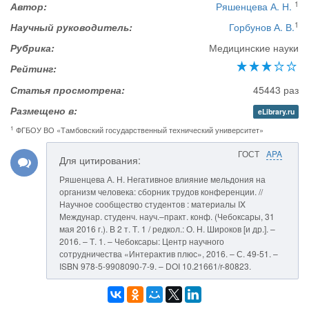
1
Автор:
Ряшенцева А. Н.
1
Научный руководитель:
Горбунов А. В.
Рубрика:
Медицинские науки
Рейтинг:
Статья просмотрена:
45443 раз
Размещено в:
eLibrary.ru
1
ФГБОУ ВО «Тамбовский государственный технический университет»
ГОСТ
APA
Для цитирования:
Ряшенцева А. Н. Негативное влияние мельдония на
организм человека: сборник трудов конференции. //
Научное сообщество студентов : материалы IX
Междунар. студенч. науч.–практ. конф. (Чебоксары, 31
мая 2016 г.). В 2 т. Т. 1 / редкол.: О. Н. Широков [и др.]. –
2016. – Т. 1. – Чебоксары: Центр научного
сотрудничества «Интерактив плюс», 2016. – С. 49-51. –
ISBN 978-5-9908090-7-9. – DOI 10.21661/r-80823.