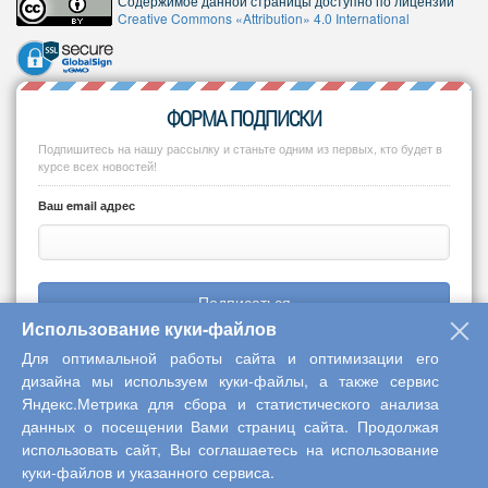
Содержимое данной страницы доступно по лицензии
Creative Commons «Attribution» 4.0 International
ФОРМА ПОДПИСКИ
Подпишитесь на нашу рассылку и станьте одним из первых, кто будет в
курсе всех новостей!
Ваш email адрес
Подписаться
Использование куки-файлов
Для оптимальной работы сайта и оптимизации его
дизайна мы используем куки-файлы, а также сервис
Яндекс.Метрика для сбора и статистического анализа
Copyright © 2013-2026 Центр научного сотрудничества «Интерактив
данных о посещении Вами страниц сайта. Продолжая
плюс»
использовать сайт, Вы соглашаетесь на использование
куки-файлов и указанного сервиса.
Наверх