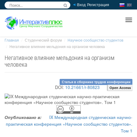
Вход
Регистрация
inc
ра
Главная
Студенческий форум
Научное сообщество студентов
Негативное влияние мельдония на организм человека
Негативное влияние мельдония на организм
человека
Статья в сборнике трудов конференции
DOI:
10.21661/r-80823
Open Access
Опубликовано в:
IX Международная студенческая научно-
практическая конференция «Научное сообщество студентов».
Том 1