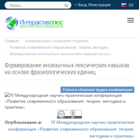
Вход
Регистрация
inc
ра
Главная
Конференция с изданием сборника
Развитие современного образования: теория, методик...
Формирование иноязычных лексических навыков на осн...
Формирование иноязычных лексических навыков
на основе фразеологических единиц
Статья в сборнике трудов конференции
Опубликовано в:
IV Международная научно-практическая
конференция «Развитие современного образования: теория,
методика и практика»