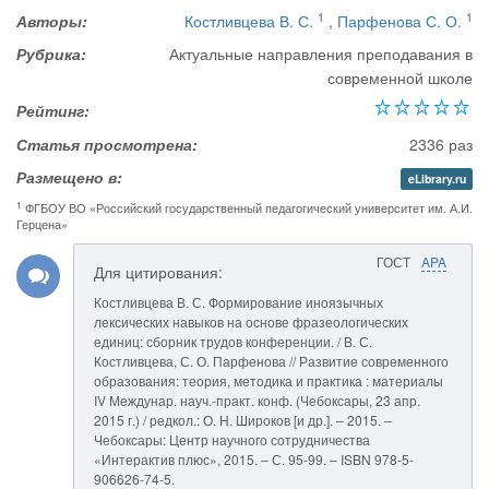
1
1
Авторы:
Костливцева В. С.
,
Парфенова С. О.
Рубрика:
Актуальные направления преподавания в
современной школе
Рейтинг:
Статья просмотрена:
2336 раз
Размещено в:
eLibrary.ru
1
ФГБОУ ВО «Российский государственный педагогический университет им. А.И.
Герцена»
ГОСТ
APA
Для цитирования:
Костливцева В. С. Формирование иноязычных
лексических навыков на основе фразеологических
единиц: сборник трудов конференции. / В. С.
Костливцева, С. О. Парфенова // Развитие современного
образования: теория, методика и практика : материалы
IV Междунар. науч.-практ. конф. (Чебоксары, 23 апр.
2015 г.) / редкол.: О. Н. Широков [и др.]. – 2015. –
Чебоксары: Центр научного сотрудничества
«Интерактив плюс», 2015. – С. 95-99. – ISBN 978-5-
906626-74-5.