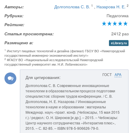
1
2
Авторы:
Долгополова С. В.
,
Назарова Н. Е.
Рубрика:
Педагогика
Рейтинг:
Статья просмотрена:
2412 раз
Размещено в:
eLibrary.ru
1
Институт пищевых технологий и дизайна (филиал) ГБОУ ВО «Нижегородский
государственный инженерно-экономический институт»
2
ФГАОУ ВО «Национальный исследовательский Нижегородский
государственный университет им. Н.И. Лобачевского»
ГОСТ
APA
Для цитирования:
Долгополова С. В. Современные инновационные
технологии в образовательном процессе подготовки
специалистов: сборник трудов конференции. / С. В.
Долгополова, Н. Е. Назарова // Инновационные
технологии в науке и образовании : материалы
Междунар. науч.–практ. конф. (Чебоксары, 15 мая 2015
г.) / редкол.: О. Н. Широков [и др.]. – 2015. – Чебоксары:
Центр научного сотрудничества «Интерактив плюс»,
2015. – С. 82-85. – ISBN 978-5-906626-79-0.