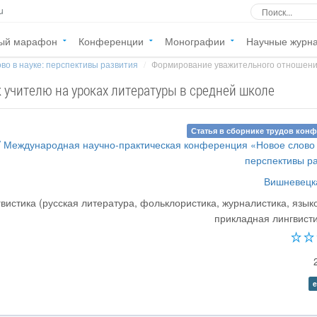
u
ый марафон
Конференции
Монографии
Научные журн
во в науке: перспективы развития
Формирование уважительного отношения 
учителю на уроках литературы в средней школе
Статья в сборнике трудов кон
V Международная научно-практическая конференция «Новое слово 
перспективы р
Вишневецка
вистика (русская литература, фольклористика, журналистика, язык
прикладная лингвисти
e