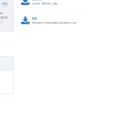
APA
LaTeX / BibTeX (.bib)
ов
 2015
RIS
. –
Research Information Systems (.ris)