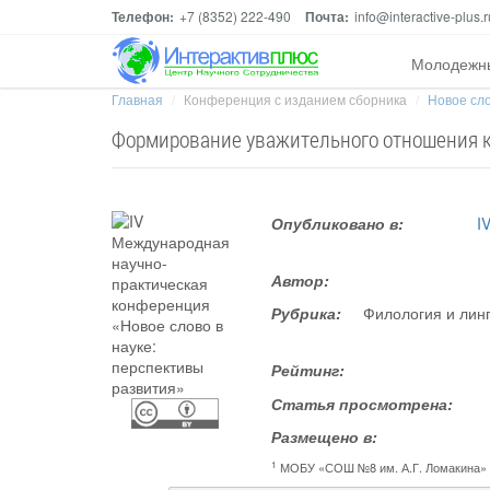
Телефон:
+7 (8352) 222-490
Почта:
info@interactive-plus.r
Молодежн
Главная
Конференция с изданием сборника
Новое сло
Формирование уважительного отношения к 
Опубликовано в:
I
Автор:
Рубрика:
Филология и линг
Рейтинг:
Статья просмотрена:
Размещено в:
1
МОБУ «СОШ №8 им. А.Г. Ломакина»