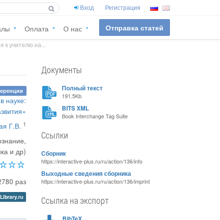
Вход
Регистрация
Отправка статей
алы
Оплата
О нас
к учителю на...
Документы
Полный текст
ференции
191.5Kb
в науке:
BITS XML
азвития»
Book Interchange Tag Suite
1
я Г.В.
Ссылки
ознание,
ка и др)
Сборник
https://interactive-plus.ru/ru/action/136/info
Выходные сведения сборника
2780 раз
https://interactive-plus.ru/ru/action/136/imprint
Library.ru
Ссылка на экспорт
BibTeX