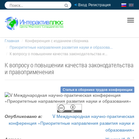
Вход
Регистрация
inc
ра
Главная
Конференция с изданием сборника
Приоритетные направления развития науки и образова...
К вопросу о повышении качества законодательства и...
К вопросу о повышении качества законодательства
и правоприменения
Статья в сборнике трудов конференции
Опубликовано в:
V Международная научно-практическая
конференция «Приоритетные направления развития науки и
образования»
1