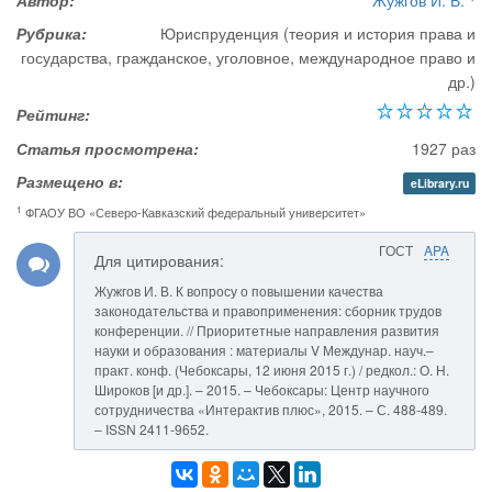
Автор:
Жужгов И. В.
Рубрика:
Юриспруденция (теория и история права и
государства, гражданское, уголовное, международное право и
др.)
Рейтинг:
Статья просмотрена:
1927 раз
Размещено в:
eLibrary.ru
1
ФГАОУ ВО «Северо-Кавказский федеральный университет»
ГОСТ
APA
Для цитирования:
Жужгов И. В. К вопросу о повышении качества
законодательства и правоприменения: сборник трудов
конференции. // Приоритетные направления развития
науки и образования : материалы V Междунар. науч.–
практ. конф. (Чебоксары, 12 июня 2015 г.) / редкол.: О. Н.
Широков [и др.]. – 2015. – Чебоксары: Центр научного
сотрудничества «Интерактив плюс», 2015. – С. 488-489.
– ISSN 2411-9652.