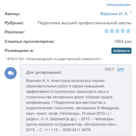
технологии»
1
Автор:
Воронин И. А.
Рубрика:
Педагогика высшей профессиональной школы
Рейтинг:
Статья просмотрена:
1964 раз
Размещено в:
eLibrary.ru
1
ФГБOУ ВО «Петрозаводский государственный университет»
ГОСТ
APA
Для цитирования:
Воронин И. А. Некоторые результаты научно-
образовательных работ в сфере повышения
эффективности сухопутного транспорта леса и
строительства лесовозных дорог: сборник трудов
конференции. // Педагогическое мастерство и
педагогические технологии : материалы IV Междунар.
науч.–практ. конф. (Чебоксары, 19 июня 2015 г.) /
редкол.: О. Н. Широков [и др.]. – 2015. – Чебоксары:
Центр научного сотрудничества «Интерактив плюс»,
2015. – С. 111-112. – ISSN 2411-9679.