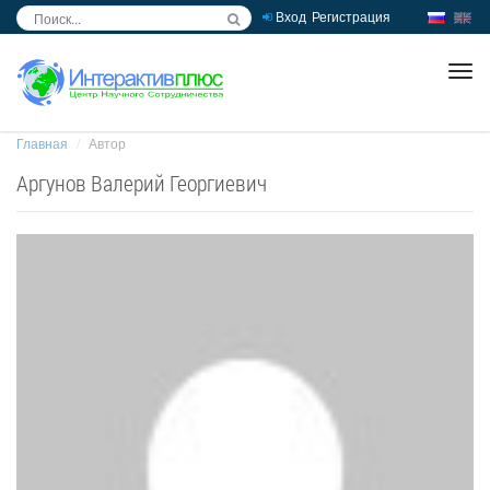
Вход
Регистрация
inc
ра
Главная
Автор
Аргунов Валерий Георгиевич