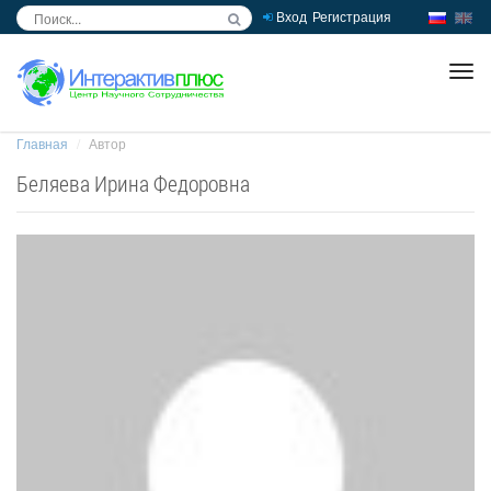
Вход
Регистрация
inc
ра
Главная
Автор
Беляева Ирина Федоровна