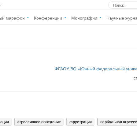
u
ый марафон
Конференции
Монографии
Научные журн
ФГАОУ ВО «Южный федеральный униве
с
оции
агрессивное поведение
фрустрация
вербальная агресс