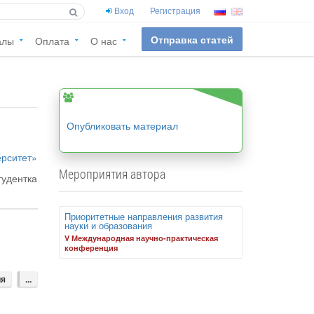
Вход
Регистрация
Отправка статей
алы
Оплата
О нас
Опубликовать материал
рситет»
Мероприятия автора
тудентка
Приоритетные направления развития
науки и образования
V Международная научно-практическая
конференция
ия
...