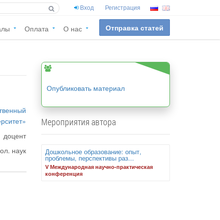
Вход
Регистрация
Отправка статей
алы
Оплата
О нас
Опубликовать материал
ственный
ерситет»
Мероприятия автора
доцент
ол. наук
Дошкольное образование: опыт,
проблемы, перспективы раз...
V Международная научно-практическая
конференция