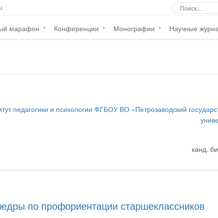
u
ый марафон
Конференции
Монографии
Научные журн
итут педагогики и психологии ФГБОУ ВО «Петрозаводский государ
унив
канд. би
афедры по профориентации старшеклассников