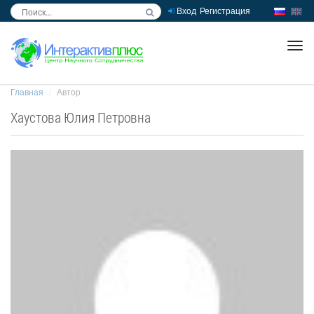
Вход
Регистрация
inc
ра
Главная
Автор
Хаустова Юлия Петровна